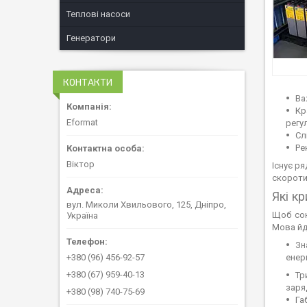
Теплові насоси
Генератори
КОНТАКТИ
Ва
Кр
Eformat
регу
Сл
Ре
Віктор
Існує р
скороти
Які к
вул. Миколи Хвильового, 125, Дніпро,
Щоб сон
Україна
Мова йд
Зн
+380 (96) 456-92-57
енер
+380 (67) 959-40-13
Тр
заря
+380 (98) 740-75-69
Га