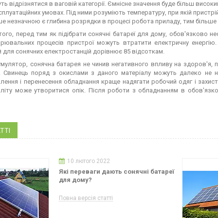
ть відрізнятися в ваговій категорії. Ємнісне значення буде більш високим
сплуатаційних умовах. Під ними розуміють температуру, при якій пристрі
ше незначною є глибина розрядки в процесі робота приладу, тим більше
того, перед тим як підібрати сонячні батареї для дому, обов'язково не
рювальних процесів пристрої можуть втратити електричну енергію. 
 для сонячних електростанцій дорівнює 85 відсоткам.
мулятор, сонячна батарея не чинив негативного впливу на здоров'я, 
. Свинець поряд з окислами з даного матеріалу можуть далеко не н
лення і перенесення обладнання краще надягати робочий одяг і захист
літу може утворитися опік. Після роботи з обладнанням в обов'язк
ТТІ
10 лютого 2022
Які переваги дають сонячні батареї
для дому?
Повна версія статті