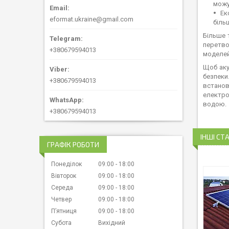
можу
Ек
eformat.ukraine@gmail.com
біль
Більше 
перетво
+380679594013
моделей
Щоб аку
безпеки
+380679594013
встанов
електро
водою.
+380679594013
ІНШІ СТА
ГРАФІК РОБОТИ
Понеділок
09:00
18:00
Вівторок
09:00
18:00
Середа
09:00
18:00
Четвер
09:00
18:00
Пʼятниця
09:00
18:00
Субота
Вихідний