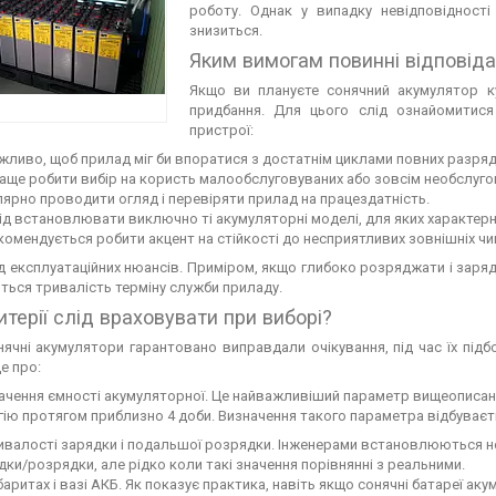
роботу. Однак у випадку невідповідност
знизиться.
Яким вимогам повинні відповід
Якщо ви плануєте сонячний акумулятор ку
придбання. Для цього слід ознайомитися
пристрої:
жливо, щоб прилад міг би впоратися з достатнім циклами повних разряд
аще робити вибір на користь малообслуговуваних або зовсім необслуго
лярно проводити огляд і перевіряти прилад на працездатність.
ід встановлювати виключно ті акумуляторні моделі, для яких характер
комендується робити акцент на стійкості до несприятливих зовнішніх чи
яд експлуатаційних нюансів. Приміром, якщо глибоко розряджати і заряд
ться тривалість терміну служби приладу.
ритерії слід враховувати при виборі?
ячні акумулятори гарантовано виправдали очікування, під час їх підб
е про:
ачення ємності акумуляторної. Це найважливіший параметр вищеописано
гію протягом приблизно 4 доби. Визначення такого параметра відбуває
ивалості зарядки і подальшої розрядки. Інженерами встановлюються ном
дки/розрядки, але рідко коли такі значення порівнянні з реальними.
баритах і вазі АКБ. Як показує практика, навіть якщо сонячні батареї а