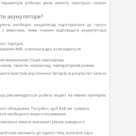
і параметрів робочих умов ємність пристрою сильно
ати акумулятори?
пити, необхідно заздалегідь підготуватися до такого
 з вимогами, яким повинні відповідати акумуляторні
ок і зарядок.
вуваних АКБ, оскільки рідко коли вдається
ний мінімальний струм самозаряда.
нників, таких як, наприклад, температурний режим.
жати пристрій від сонячної батареї, в результаті сильно
ору рекомендується робити акцент на певних критеріях.
го обладнання. Потрібно, щоб АКБ міг тримати
ться необхідного енергоспоживання.
інальні ємнісні значення і рівень швидкості
кумулятори належать до одного типу, вони все одно