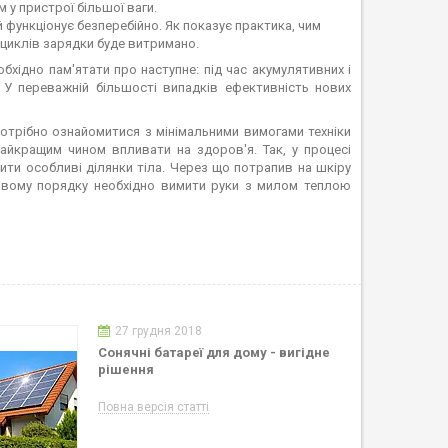
 у пристрої більшої ваги.
й функціонує безперебійно. Як показує практика, чим
 циклів зарядки буде витримано.
обхідно пам'ятати про наступне: під час акумулятивних і
У переважній більшості випадків ефективність нових
потрібно ознайомитися з мінімальними вимогами техніки
айкращим чином впливати на здоров'я. Так, у процесі
ити особливі ділянки тіла. Через що потрапив на шкіру
овому порядку необхідно вимити руки з милом теплою
27 грудня 2018
Сонячні батареї для дому - вигідне
рішення
Повна версія статті