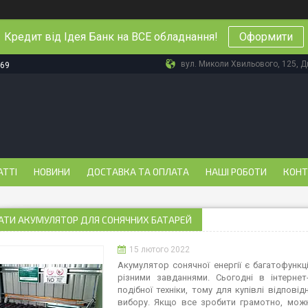
Кредит від Ідея Банк на ВСЕ обладнання!
Оформити
вул. Миколи Хвильового, 125, Дн
-69
АТТІ
НОВИНИ
ДОСТАВКА ТА ОПЛАТА
НАШІ РОБОТИ
КОНТ
АТИ АКУМУЛЯТОР ДЛЯ СОНЯЧНИХ БАТАРЕЙ
15 лютого 2022
Акумулятор сонячної енергії є багатофунк
різними завданнями. Сьогодні в інтернет
подібної техніки, тому для купівлі відпов
вибору. Якщо все зробити грамотно, мож