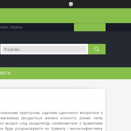
іпро, Україна
АКТИ
ціональним пристроєм, здатним одночасно впоратися з
-магазинах продається велика кількість різних типів
ідної моделі слід заздалегідь ознайомитися з правилами
на буде розраховувати на тривалу і високоефективну