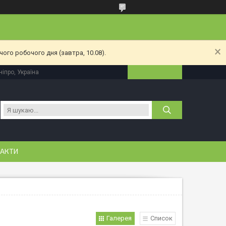
ого робочого дня (завтра, 10.08).
іпро, Україна
АКТИ
Галерея
Список