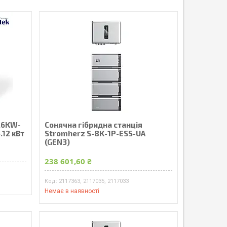
3,6KW-
Сонячна гібридна станція
.12 кBт
Stromherz S-8K-1Р-ESS-UA
(GEN3)
238 601,60 ₴
2117363, 2117035, 2117033
Немає в наявності