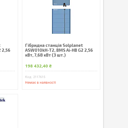
t
Гібридна станція Solplanet
 2,56
ASW010kH-T2, BMS Ai-HB G2 2,56
кВт, 7,68 кВт (3 шт.)
198 432,40 ₴
2117615
Немає в наявності