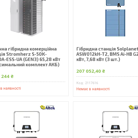
чна гібридна комерційна
Гібридна станція Solplane
ція Stromherz S-50K-
ASW012kH-T2, BMS Ai-HB G2
А-ESS-UA (GEN3) 65,28 кВт
кВт, 7,68 кВт (3 шт.)
симальний комплект АКБ)
207 052,40 ₴
 244 ₴
2117616
в наявності
Немає в наявності