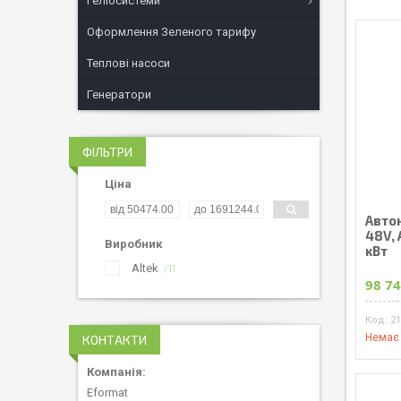
Геліосистеми
Оформлення Зеленого тарифу
Теплові насоси
Генератори
ФІЛЬТРИ
Ціна
Авто
48V, 
Виробник
кBт
Altek
11
98 74
2
Немає 
КОНТАКТИ
Eformat