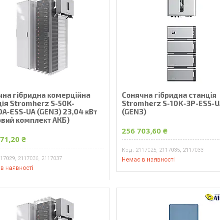
чна гібридна комерційна
Сонячна гібридна станція
ція Stromherz S-50K-
Stromherz S-10K-3Р-ESS-U
А-ESS-UA (GEN3) 23,04 кВт
(GEN3)
овий комплект АКБ)
256 703,60 ₴
71,20 ₴
2117025, 2117035, 2117033
17029, 2117036, 2117037
Немає в наявності
в наявності