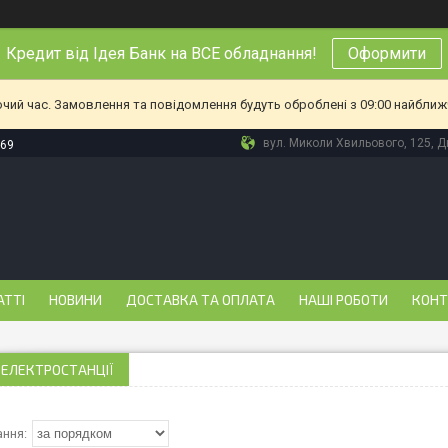
Кредит від Ідея Банк на ВСЕ обладнання!
Оформити
очий час. Замовлення та повідомлення будуть оброблені з 09:00 найближч
вул. Миколи Хвильового, 125, Дн
-69
АТТІ
НОВИНИ
ДОСТАВКА ТА ОПЛАТА
НАШІ РОБОТИ
КОНТ
 ЕЛЕКТРОСТАНЦІЇ