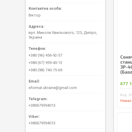
Віктор
вул. Миколи Хвильового, 125, Дніпро,
Україна
+380 (96) 456-92-57
Соня
стан
+380 (67) 959-40-13
3Р-40
+380 (98) 740-75-69
(Баз
877 1
eformat.ukraine@gmail.com
21
Немає 
+380679594013
+380679594013