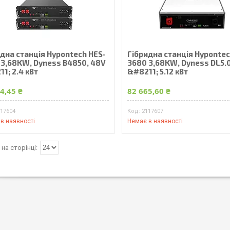
дна станція Hypontech HES-
Гібридна станція Hypontec
 3,68KW, Dyness B4850, 48V
3680 3,68KW, Dyness DL5.
1; 2.4 кВт
&#8211; 5.12 кВт
4,45 ₴
82 665,60 ₴
117604
2117607
в наявності
Немає в наявності