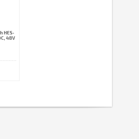
h HES-
0C, 48V