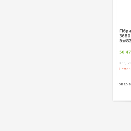
Гібри
3680
&#821
50 47
2
Немає 