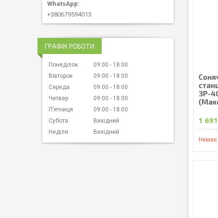
+380679594013
ГРАФІК РОБОТИ
Понеділок
09:00
18:00
Соня
Вівторок
09:00
18:00
стан
Середа
09:00
18:00
3Р-40
Четвер
09:00
18:00
(Мак
Пʼятниця
09:00
18:00
1 691
Субота
Вихідний
Неділя
Вихідний
Немає 