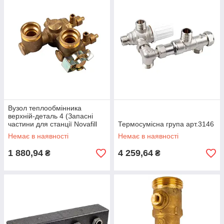
Вузол теплообмінника
верхній-деталь 4 (Запасні
частини для станції Novafill
Термосумісна група арт.3146
art.9000)
Немає в наявності
Немає в наявності
1 880,94
4 259,64
₴
₴