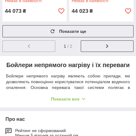
Немає в наявності
Немає в наявності
44 073
44 023
₴
₴
Показати ще
1
/ 2
Бойлери непрямого нагріву і їх переваги
Бойлери непрямого нагріву являють собою прилади, які
дозволяють повноцінно користуватися потенціалом водяного
опалення. Основна перевага такої системи полягає в
можливості істотної економії ресурсів. Від стандартних
водонагрівачів подібні системи відрізняються тим, що вони
Показати все
оснащені спіраллю, закільцьованої з опалювальним
контуром. По ній продовжує циркулювати та ж рідина, яка
використовується для нагрівання і радіаторів в приміщенні.
Про нас
Це дозволяє користуватися одним і тим же тепловим
джерелом для підігріву води в батареях, так і в баку. Дані
Рейтинг не сформований
пристрої можуть відрізнятися досить-таки чималим обсягом,
Менше 5 відгуків за останній рік