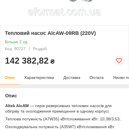
Тепловий насос AlcAW-09RB (220V)
Більше 2 од.
Код: 90727
Роздріб
142 382,82
₴
Опис
Характеристики
Доставка
Оплата
Умови п
Опис
Altek AlcAW
— серія реверсивних теплових насосів для
обігріву та охолодження приміщення в одному корпусі.
Теплова потужність (A7W35) кВт/споживання кВт: 10,38/3,53;
Охолоджувальна потужність (A35W7) кВт/споживання кВт: