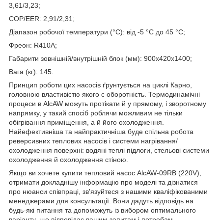
3,61/3,23;
COP/EER: 2,91/2,31;
Діапазон робочої температури (°C): від -5 °C до 45 °C;
Фреон: R410A;
Габарити зовнішній/внутрішній блок (мм): 900х420х1400;
Вага (кг): 145.
Принцип роботи цих насосів ґрунтується на циклі Карно,
головною властивістю якого є оборотність. Термодинамічні
процеси в AlcAW можуть протікати й у прямому, і зворотному
напрямку, у такий спосіб роблячи можливим не тільки
обігрівання приміщення, а й його охолодження.
Найефективніша та найпрактичніша буде спільна робота
реверсивних теплових насосів і системи нагрівання/
охолодження поверхні: водяні теплі підлоги, стельові системи
охолодження й охолодження стіною.
Якщо ви хочете купити тепловий насос AlcAW-09RB (220V),
отримати докладнішу інформацію про моделі та дізнатися
про нюанси співпраці, зв'язуйтеся з нашими кваліфікованими
менеджерами для консультації. Вони дадуть відповідь на
будь-які питання та допоможуть із вибором оптимального
варіанту, що відповідає вашим запитам і потребам.