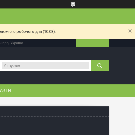
лижчого робочого дня (10.08).
іпро, Україна
АКТИ