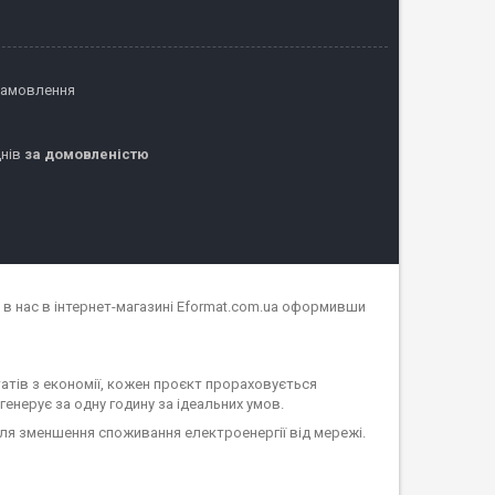
замовлення
днів
за домовленістю
в нас в інтернет-магазині Eformat.com.ua оформивши
атів з економії, кожен проєкт прораховується
згенерує за одну годину за ідеальних умов.
ля зменшення споживання електроенергії від мережі.