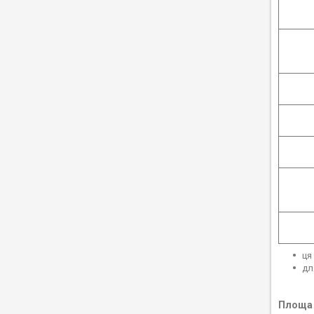
ця
дл
Площа 