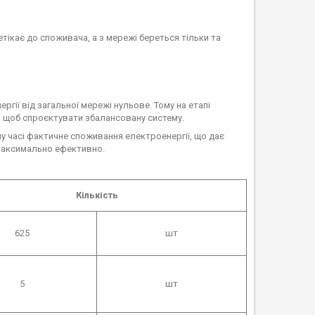
ікає до споживача, а з мережі береться тільки та
гії від загальної мережі нульове. Тому на етапі
, щоб спроєктувати збалансовану систему.
у часі фактичне споживання електроенергії, що дає
 максимально ефективно.
Кількість
625
шт
5
шт