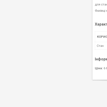
для ста
Фахівці
Харак
КОРИ
Стан
Інфор
Ціна:
6 