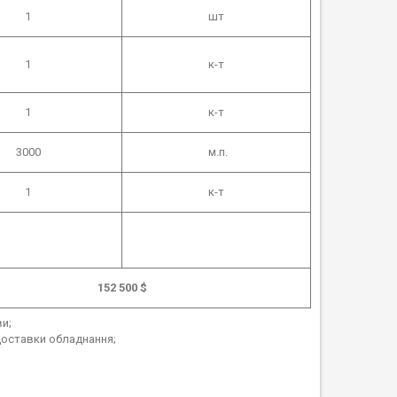
1
шт
1
к-т
1
к-т
3000
м.п.
1
к-т
152 500 $
и;
доставки обладнання;