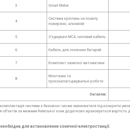
3
Smart Meter
Система кріплень на похилу
4
поверхню, алюміній
5
З'єднувачі МС4, силовий кабель
6
Кабель для сонячних батарей
7
Комплект захисної автоматики
Монтажні та
8
пусконалагоджувальні роботи
Загалом:
 комплектація системи є базовою і може змінюватися під конкретні умов
я об'єктів за межами Київської зони додатково враховується вартість 
необхідна для встановлення сонячної електростанції: