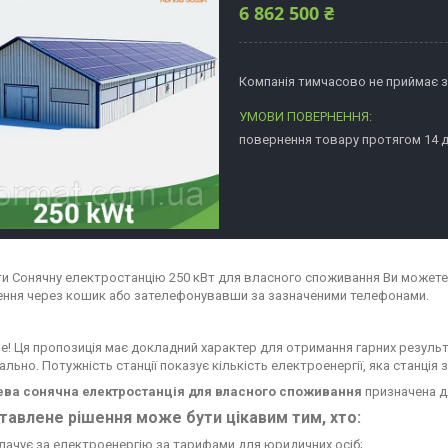
6 862 500 ₴
Компанія тимчасово не приймає 
повернення товару протягом 14 
и Сонячну електростанцію 250 кВт для власного споживання Ви можете 
ння через кошик або зателефонувавши за зазначеними телефонами.
е! Ця пропозиція має докладний характер для отримання гарних результ
ально. Потужність станції показує кількість електроенергії, яка станція 
ва сонячна електростанція для власного споживання
призначена д
тавлене рішення може бути цікавим тим, хто:
лачує за електроенергію за тарифами для юридичних осіб;