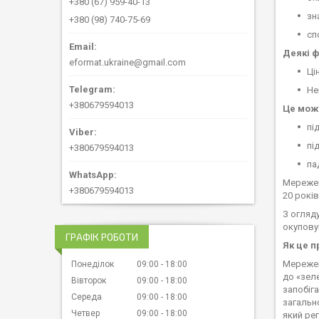
+380 (67) 959-40-13
зн
+380 (98) 740-75-69
сп
Деякі ф
eformat.ukraine@gmail.com
Ці
Не
+380679594013
Це мож
пі
пі
+380679594013
па
Мережев
+380679594013
20 років
З огляду
окупову
ГРАФІК РОБОТИ
Як це 
Мережев
Понеділок
09:00
18:00
до «зел
Вівторок
09:00
18:00
запобіг
Середа
09:00
18:00
загальн
Четвер
09:00
18:00
який ре