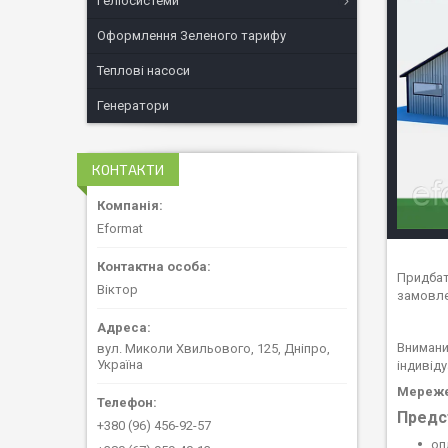
Геліосистеми
Оформлення Зеленого тарифу
Теплові насоси
Генератори
КОНТАКТИ
Eformat
Придбат
Віктор
замовле
Внимани
вул. Миколи Хвильового, 125, Дніпро,
Україна
індивіду
Мереже
Предс
+380 (96) 456-92-57
оп