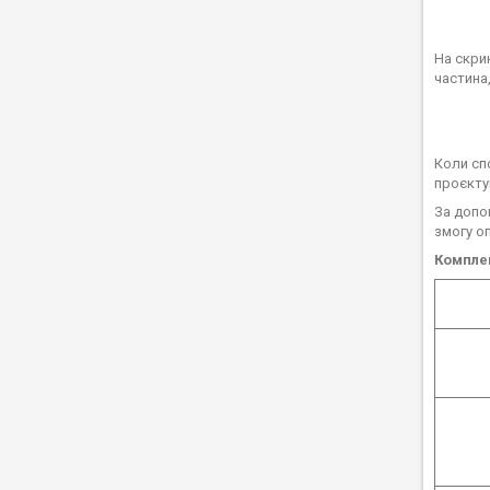
На скри
частина,
Коли сп
проєкту
За допо
змогу о
Компле