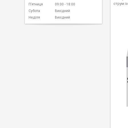
струм і
Пʼятниця
09:00
18:00
Субота
Вихідний
Неділя
Вихідний