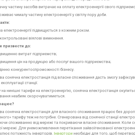
ачну частину засобів витрачає на оплату електроенергії свого підприєм
оживає чималу частину електроенергії у світлу пору доби.
акти:
на електроенергії підвищується з кожним роком.
контрольовані віялові вимкнення.
е призвести до:
двищенню витрат підприємств;
двищення цін на продукцію або послуг вашого підприємства;
дінню конкурентоспроможності бізнесу.
а сонячна електростанція під власне споживання дасть змогу зафіксуват
 експлуатації станції.
 на нинішні тарифи на електроенергію, сонячна електростанція окупиться
вання неабияк скорочуватиметься.
працює?
а сонячна електростанція для власного споживання працює без дороги
еного» тарифу теж не потрібне. Сгенерована від сонячної станції елект
аючи споживанню від мережі та покриваючи власне споживання. Коли сон
ої мережі. Для унеможливлення перетікання зайвоїгенованої електроенер
гулює потужність інверторів.
Інвертори
необхідні для того, щоб перетвор