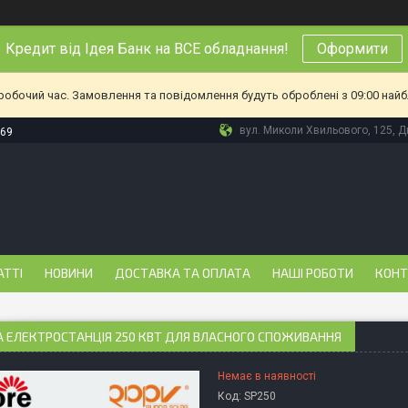
Кредит від Ідея Банк на ВСЕ обладнання!
Оформити
еробочий час. Замовлення та повідомлення будуть оброблені з 09:00 найб
вул. Миколи Хвильового, 125, Дн
-69
АТТІ
НОВИНИ
ДОСТАВКА ТА ОПЛАТА
НАШІ РОБОТИ
КОНТ
 ЕЛЕКТРОСТАНЦІЯ 250 КВТ ДЛЯ ВЛАСНОГО СПОЖИВАННЯ
Немає в наявності
Код:
SP250