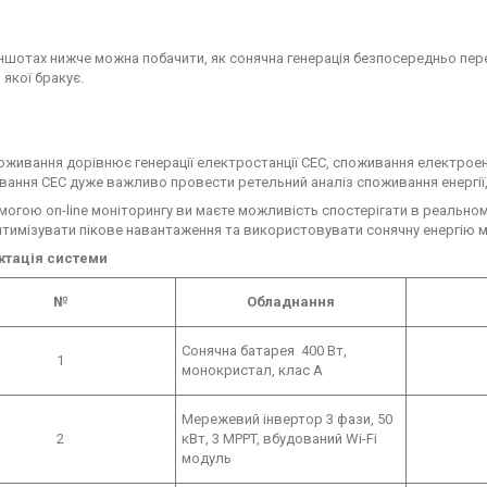
ншотах нижче можна побачити, як сонячна генерація безпосередньо перет
 якої бракує.
оживання дорівнює генерації електростанції СЕС, споживання електроенер
вання СЕС дуже важливо провести ретельний аналіз споживання енергії
могою on-line моніторингу ви маєте можливість спостерігати в реальном
птимізувати пікове навантаження та використовувати сонячну енергію
ктація системи
№
Обладнання
Сонячна батарея 400 Вт,
1
монокристал, клас А
Мережевий інвертор 3 фази, 50
2
кВт, 3 MPPT, вбудований Wi-Fi
модуль