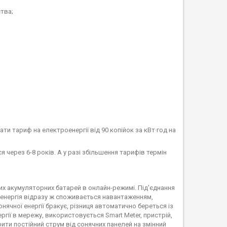
ства;
и тариф на електроенергії від 90 копійок за кВт·год на
 через 6-8 років. А у разі збільшення тарифів термін
х акумуляторних батарей в онлайн-режимі. Під'єднання
роенергія відразу ж споживається навантаженням,
ячної енергії бракує, різниця автоматично береться із
гії в мережу, використовується Smart Meter, пристрій,
ити постійний струм від сонячних панелей на змінний