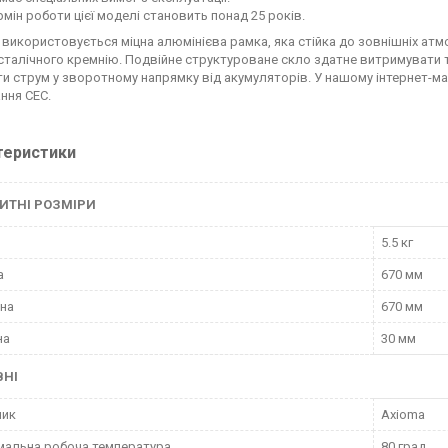
рмін роботи цієї моделі становить понад 25 років.
і використовується міцна алюмінієва рамка, яка стійка до зовнішніх а
сталічного кремнію. Подвійне структуроване скло здатне витримувати т
ти струм у зворотному напрямку від акумуляторів. У нашому інтернет-ма
ння СЕС.
теристики
ИТНІ РОЗМІРИ
5.5 кг
а
670 мм
на
670 мм
на
30 мм
ВНІ
ник
Axioma
альна робоча температура
80 град.