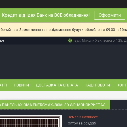
Кредит від Ідея Банк на ВСЕ обладнання!
Оформити
обочий час. Замовлення та повідомлення будуть оброблені з 09:00 найбл
вул. Миколи Хвильового, 125, Дн
-69
АТТІ
НОВИНИ
ДОСТАВКА ТА ОПЛАТА
НАШІ РОБОТИ
КОНТ
 ПАНЕЛЬ AXIOMA ENERGY AX-80М, 80 WP, МОНОКРИСТАЛ
Немає в наявності
Оптом і в роздріб