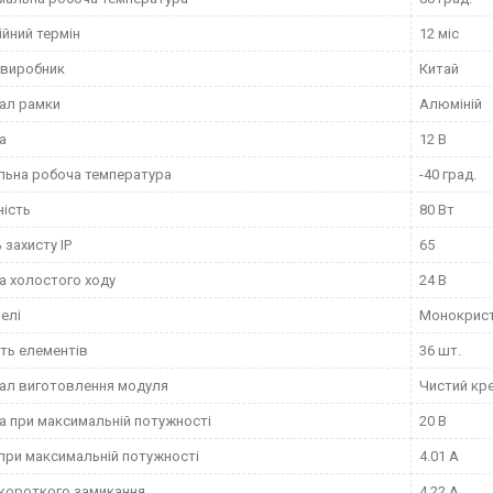
ійний термін
12 міс
 виробник
Китай
ал рамки
Алюміній
а
12 В
льна робоча температура
-40 град.
ість
80 Вт
 захисту IP
65
а холостого ходу
24 В
нелі
Монокрист
сть елементів
36 шт.
ал виготовлення модуля
Чистий кр
а при максимальній потужності
20 В
при максимальній потужності
4.01 А
короткого замикання
4.22 А