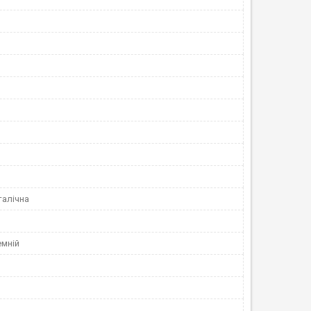
алічна
емній