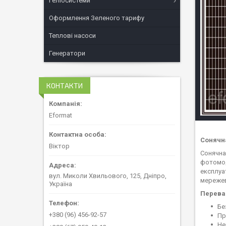
Геліосистеми
Оформлення Зеленого тарифу
Теплові насоси
Генератори
КОНТАКТИ
Eformat
Сонячн
Віктор
Сонячна
фотомод
експлуа
вул. Миколи Хвильового, 125, Дніпро,
мережев
Україна
Переваг
Бе
+380 (96) 456-92-57
Пр
Не