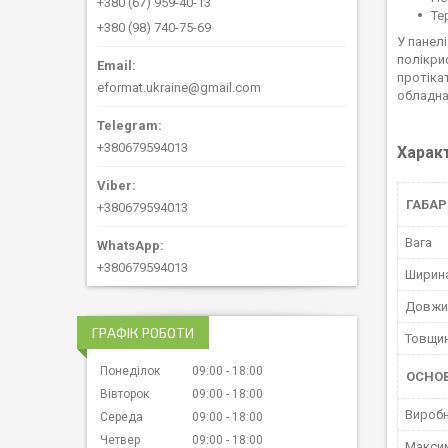
+380 (67) 959-40-13
Те
+380 (98) 740-75-69
У панел
полікри
протіка
eformat.ukraine@gmail.com
обладна
+380679594013
Харак
ГАБАР
+380679594013
Вага
+380679594013
Ширин
Довжи
ГРАФІК РОБОТИ
Товщи
Понеділок
09:00
18:00
ОСНО
Вівторок
09:00
18:00
Вироб
Середа
09:00
18:00
Четвер
09:00
18:00
Максим