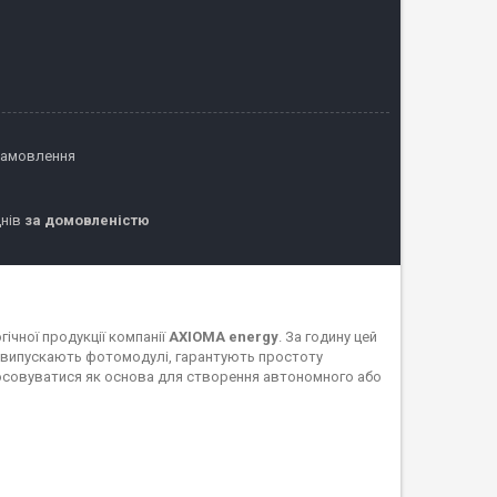
замовлення
днів
за домовленістю
ічної продукції компанії
AXIOMA energy
. За годину цей
кі випускають фотомодулі, гарантують простоту
стосовуватися як основа для створення автономного або