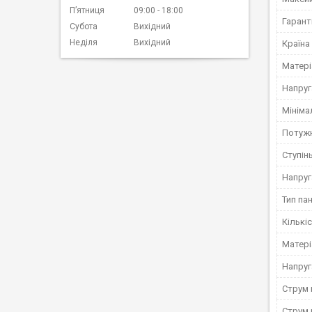
Пʼятниця
09:00
18:00
Гарант
Субота
Вихідний
Неділя
Вихідний
Країна
Матері
Напруг
Мініма
Потужн
Ступінь
Напруг
Тип па
Кількі
Матері
Напруг
Струм 
Струм 