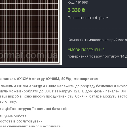
Код:
101093
3 330 ₴
Показати оптові ціни
Компанія тимчасово не приймає 
повернення товару протягом 14 
а панель
AXIOMA energy AX-80М, 80 Wp, монокристал
 панель
AXIOMA energy AX-80М
належить до розряду безпечної й еколог
уль може виробляти до 80 Вт за напруги 12 В. Відомі фірми панелей, я
тації виробів і їхню високу продуктивність. Сонячні батареї можуть за
ого типу.
и цієї конструкції сонячної батареї:
зшумна робота.
остота в обслуговуванні.
має спеціальних вимог з експлуатації.