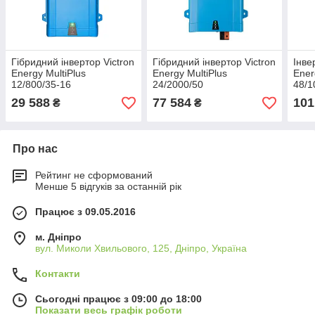
Гібридний інвертор Victron
Гібридний інвертор Victron
Інве
Energy MultiPlus
Energy MultiPlus
Ener
12/800/35-16
24/2000/50
48/1
кВА/
29 588
77 584
101
₴
₴
MPP
Про нас
Рейтинг не сформований
Менше 5 відгуків за останній рік
Працює з 09.05.2016
м. Дніпро
вул. Миколи Хвильового, 125, Дніпро, Україна
Контакти
Сьогодні працює з 09:00 до 18:00
Показати весь графік роботи