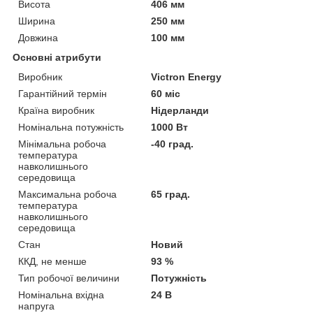
Висота
406 мм
Ширина
250 мм
Довжина
100 мм
Основні атрибути
Виробник
Victron Energy
Гарантійний термін
60 міс
Країна виробник
Нідерланди
Номінальна потужність
1000 Вт
Мінімальна робоча
-40 град.
температура
навколишнього
середовища
Максимальна робоча
65 град.
температура
навколишнього
середовища
Стан
Новий
ККД, не менше
93 %
Тип робочої величини
Потужність
Номінальна вхідна
24 В
напруга