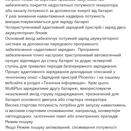
забезпечить покриття недостатньої потужності генератора
або каналу потужності за допомогою енергії від батареї.
У разі зниження навантаження надмірна потужність
використовуватиметься для заряду батареї.
Чотириступеневий адаптивний зарядний пристрій і заряд двох
акумуляторних блоків:
Основний вихід забезпечує потужний заряд акумуляторної
системи за допомогою передового програмного
забезпечення «адаптивної зарядки». Програмне
забезпечення точно настроює триступеневий автоматичний
процес відповідно до стану батареї та додає четвертий
ступінь для тривалих періодів безперервного заряджання.
Процес адаптивного заряджання докладніше описаний у
технічному описі «Зарядний пристрій Phoenix» і на нашому
вебсайте в розділі «Технічна інформація». Крім цього,
MultiPlus заряджатиме другу батарею, використовуючи
незалежний вихід струму підзаряджання, призначений для
батареї основного двигуна або стартера генератора.
Висока стартова потужність потрібна для запуску навантажень
із високим стартовим споживанням, наприклад, конвертери
світлодіодних, галогенних ламп або електричних приладів.
Режим пошуку:
Якщо Режим пошуку активований, споживання потужності