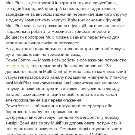
MultiPlus — це потужний інвертор із точною синусоїдою,
складний зарядний пристрій із технологією адаптивного
заряджання та високошвидкісний перемикач змінного струму
в одному компактному корпусі. Крім цих основних функцій,
MultiPlus має кілька розширених функцій, як описано нижче.
Паралельна робота та можливість трифазної роботи:
До шести пристроїв Multi можна з'єднати паралельно для
отримання вищої вихідної потужності.
На додаток до паралельного з'єднання три пристрої можуть
бути налаштовані на трифазний вихід.
PowerControl — Можливість роботи з обмеженою потужністю
генератора
, електромережі або каналу живлення. За
допомогою панелі Multi Control можна задати максимальний
струм генератора або каналу подавання живлення. У такому
разі MultiPlus враховуватиме інші навантаження змінного
струму та використовувати залишкові ресурси для заряду
батареї, захищаючи в такий спосіб генератор або канал
електроживлення від перевантаження.
PowerAssist — збільшення потужності генератора або
берегового каналу електроживлення
Ця функція використовує принцип PowerControl у новому
вимірі. Вона дає змогу MultiPlus доповнювати потужність із
альтернативного джерела. Оскільки пікові потужності часто
потрібні тільки на короткий проміжок часу, MultiPlus