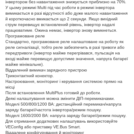
інвертором без навантаження знижується приблизно на 70%.
У цьому режимі Multi під час роботи в режимі інвертора
вимикається в разі відсутності або дуже малого навантаження
й короткочасно вмикається що 2 секунди. Якщо вихідний
струм перевищує встановлений рівень, інвертор надалі
працюватиме. Ожина немає, інвертор знову вимкнеться.
Програмоване реле
Стандартно, програмоване реле налаштоване на роботу як
реле сигналізації, тобто реле забезпечить в разі тривоги або
передтривоги (інвертор майже перегрівався, пульсація на
вході майже перевищує допустиме значення, напруга батареї
майже мінімальне).
Віддалений вимикач зарядного пристрою
Триконтактний конектор.
Настроювання, моніторинг і керування системою прямо на
місці
Після встановлення MultiPlus готовий до роботи.
Деякі налаштування можна змінити ДІП-перемикачами.
Моделі 500/800/1200 ВА: дистанційний перемикач/напруга
заряду батареї/частота інвертора/режим пошуку.
Моделі 1600/2000 ВА: напруга заряду батареї/режим пошуку.
Для отримання додаткових налаштувань використовуйте
VEConfig або приставку VE.Bus Smart.
Віддалене конфігурування й моніторинг