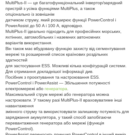
MultiPlus-II — це багатофункціональний інвертор/зарядний
пристрій з усіма функціями MultiPlus, а також
опціонально із зовнішнім
датчиком струму, який розширює функції PowerControl і
PowerAssist до 50 А і 100 А, відповідно.
MultiPlus-II ідеально підходить для професійних морських,
яхтінних, автомобільних і наземних автономних
варіантів використання.
Він також має вбудовану функцію захисту від сегментування
мережі та розширений список країнових роздільних
здатностей
для застосування ESS. Можливі кілька конфігурацій системи.
Для отримання докладнішої інформації див.
Посібник з проєктування та настроювання ESS.
PowerControl і PowerAssist — Збільшення потужності
електромережі або
генератора
.
Максимальний струм мережі або генератора можна
настроювати. У такому разі MultiPlus-II враховуватиме інші
навантаження
змінного струму та використовувати залишкову потужність для
заряджання акумулятора, у такий спосіб запобігаючи
перевантаження генератора або мережі (функція
PowerControl).
PowerAssist переносить принцип PowerControl в інший вимір.