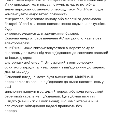
У тих випадках, коли пікова потужність часто потрібна
тільки впродовж обмеженого періоду часу, MultiPlus-II буде
компенсувати недостатню потужність
генератора, берегового каналу або мережі за допомогою
батареї. У разі зниження навантаження надмірна потужність
буде
використовуватися для заряджання батареї.
Сонячна енергія: Забезпечення АС потужністю навіть без
електромережі
MultiPlus-II може використовуватися в мережевому та
внесевому режимах під час під'єднання до сонячних панелей
та інших джерел
альтернативної енергії. Він сумісний з еонтролерами
сонячного заряду та інверторами з під'єднанням до мережі.
Два АС-виходи
Основний вихід не може бути вимкнений. MultiPlus-II
перехоплює живлення під'єднаних до нього навантажень у
разі
зникнення напруги в загальній мережі або коли генератор/
береговий кабель не під'єднаний. Це відбувається так
швидко (менш ніж 20 мілісекунд), що комп'ютери й інше
електронне обладнання надалі працюють без
перерв.