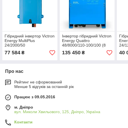
Гібридний інвертор Victron
Інвертор гібридний Victron
Гібр
Energy MultiPlus
Energy Quattro
Ener
24/2000/50
48/8000/110-100/100 (8
24/1
кВА/6,5 кВт, 1 фаза, без
77 584
135 450
40 
₴
₴
MPPT)
Про нас
Рейтинг не сформований
Менше 5 відгуків за останній рік
Працює з 09.05.2016
м. Дніпро
вул. Миколи Хвильового, 125, Дніпро, Україна
Контакти