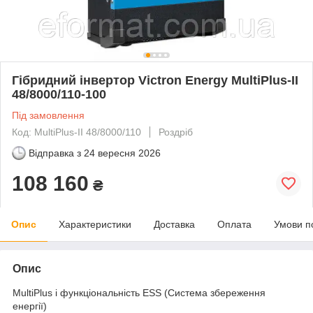
Гібридний інвертор Victron Energy MultiPlus-II
48/8000/110-100
Під замовлення
Код: MultiPlus-II 48/8000/110
Роздріб
Відправка з
24 вересня 2026
108 160
₴
Опис
Характеристики
Доставка
Оплата
Умови п
Опис
MultiPlus і функціональність ESS (Система збереження
енергії)