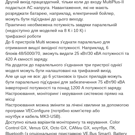
Другий вихід працездатний, тільки коли до входу MultiPlus-II
подається АС напруга. Навантаження, які не мають
розряджати батарею, наприклад, електричний бойлер,
можуть бути під'єднані до цього виходу.
Практично необмежена потужність завдяки паралельній
(недоступно для моделей на 8 К і 10 К) і
трифазної роботи
До 6 пристроїв Multi можна з'єднати паралельно для
отримання вищої вихідної потужності. Наприклад, 6
блоків 48/5000/70, зможуть видати 25 кВт/30 кВА потужності та
420 А ємності заряду.
На додаток до паралельного з'єднання три пристрої однієї
моделі можуть бути налаштовані на трифазний вихід.
Але це ще не все: до 6 установок із трьох приладів можуть
бути паралельно під'єднані для забезпечення 75 кВт/90 кВА
інверторної потужності та понад 1200 А потужності заряду.
Настроювання, моніторинг і керування системою прямо на
місці
Настроювання можна змінити за лічені хвилини за допомогою
програми VEConfigure (потрібно комп'ютер або
ноутбук и кабель MK3-USB).
Доступно кілька варіантів моніторингу та керування. Color
Control GX, Venus GX, Octo GX, CANvu GX, ноутбук, ПК,
Bluetooth (з опціональною приставкою VE.Bus Smart), Battery