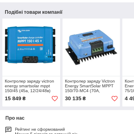
Подібні товари компанії
Контролер заряду victron
Контролер заряду Victron
Конт
energy smartsolar mppt
Energy SmartSolar MPPT
Ener
150/45 (45а, 12/24/48в)
150/70-MC4 (70А,
75/1
12/24/48В)
15 849
30 135
4 4
₴
₴
Про нас
Рейтинг не сформований