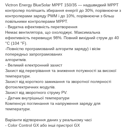
Victron Energy BlueSolar MPPT 150/35 — надшвидкий MPPT
контролер поліпшить збирання енергії до 30%, порівнюючи з
контролерами заряду PWM і до 10%, порівнюючи з більш
повільними контролерами MPPT.
- Видатна ефективність перетворення
Немає вентилятора, що охолоджує. Максимальна
ефективність перевищує 98%. Повний вихідний струм до 40
°C (104 °F).
-Повністю програмований алгоритм заряду) і вісім
попередньо запрограмованих
алгоритмів.
- Великий електронний захист
Захист від перегрівання та зниження потужності за високої
температури.
Захист від короткого замикання та зворотної полярності
фотоелектричних модулів.
Захист від зворотного струму PV.
- Датчик внутрішньої температури
Компенсує поглинання та напруження заряду для
температури.
Варіанти відтворення даних у реальному часі
- Color Control GX або інші пристрої GX