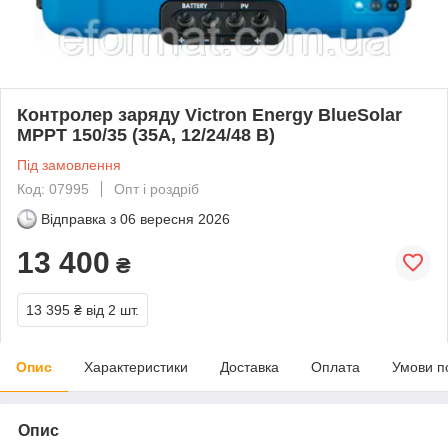
Контролер заряду Victron Energy BlueSolar
MPPT 150/35 (35A, 12/24/48 B)
Під замовлення
Код: 07995
Опт і роздріб
Відправка з
06 вересня 2026
13 400
₴
13 395 ₴
від 2 шт.
Опис
Характеристики
Доставка
Оплата
Умови п
Опис