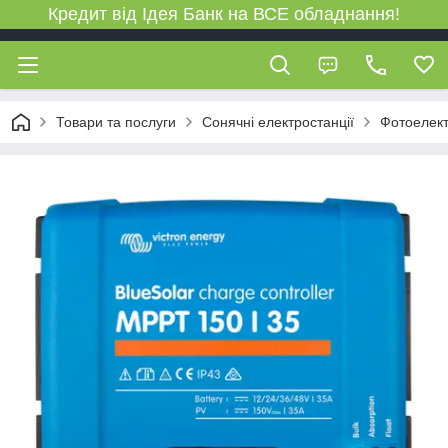
Кредит від Ідея Банк на ВСЕ обладнання!
Товари та послуги
Сонячні електростанції
Фотоелект