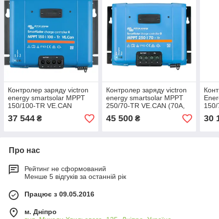
Контролер заряду victron
Контролер заряду victron
Конт
energy smartsolar MPPT
energy smartsolar MPPT
Ener
150/100-TR VE.CAN
250/70-TR VE.CAN (70А,
150/
12/24/48В)
12/2
37 544
45 500
30 
₴
₴
Про нас
Рейтинг не сформований
Менше 5 відгуків за останній рік
Працює з 09.05.2016
м. Дніпро