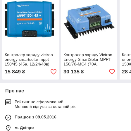
Контролер заряду victron
Контролер заряду Victron
Конт
energy smartsolar mppt
Energy SmartSolar MPPT
ener
150/45 (45а, 12/24/48в)
150/70-MC4 (70А,
150/
12/24/48В)
12/2
15 849
30 135
28 
₴
₴
Про нас
Рейтинг не сформований
Менше 5 відгуків за останній рік
Працює з 09.05.2016
м. Дніпро