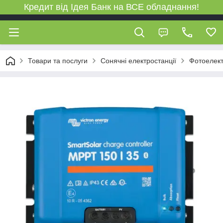
Кредит від Ідея Банк на ВСЕ обладнання!
Товари та послуги
Сонячні електростанції
Фотоелект