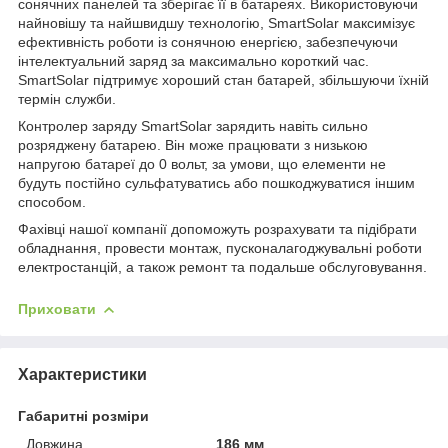
сонячних панелей та зберігає її в батареях. Використовуючи
найновішу та найшвидшу технологію, SmartSolar максимізує
ефективність роботи із сонячною енергією, забезпечуючи
інтелектуальний заряд за максимально короткий час.
SmartSolar підтримує хороший стан батарей, збільшуючи їхній
термін служби.
Контролер заряду SmartSolar зарядить навіть сильно
розряджену батарею. Він може працювати з низькою
напругою батареї до 0 вольт, за умови, що елементи не
будуть постійно сульфатуватись або пошкоджуватися іншим
способом.
Фахівці нашої компанії допоможуть розрахувати та підібрати
обладнання, провести монтаж, пусконалагоджувальні роботи
електростанцій, а також ремонт та подальше обслуговування.
Приховати
Характеристики
Габаритні розміри
Довжина
186 мм