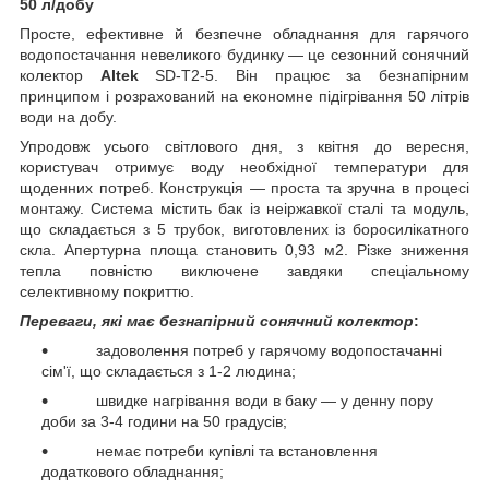
50 л/добу
Просте, ефективне й безпечне обладнання для гарячого
водопостачання невеликого будинку — це сезонний сонячний
колектор
Altek
SD-T2-5. Він працює за безнапірним
принципом і розрахований на економне підігрівання 50 літрів
води на добу.
Упродовж усього світлового дня, з квітня до вересня,
користувач отримує воду необхідної температури для
щоденних потреб. Конструкція — проста та зручна в процесі
монтажу. Система містить бак із неіржавкої сталі та модуль,
що складається з 5 трубок, виготовлених із боросилікатного
скла. Апертурна площа становить 0,93 м2. Різке зниження
тепла повністю виключене завдяки спеціальному
селективному покриттю.
Переваги, які має безнапірний сонячний колектор
:
задоволення потреб у гарячому водопостачанні
сім'ї, що складається з 1-2 людина;
швидке нагрівання води в баку — у денну пору
доби за 3-4 години на 50 градусів;
немає потреби купівлі та встановлення
додаткового обладнання;