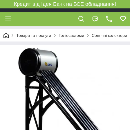
Кредит від Ідея Банк на ВСЕ обладнання!
Товари та послуги
Геліосистеми
Сонячні колектори