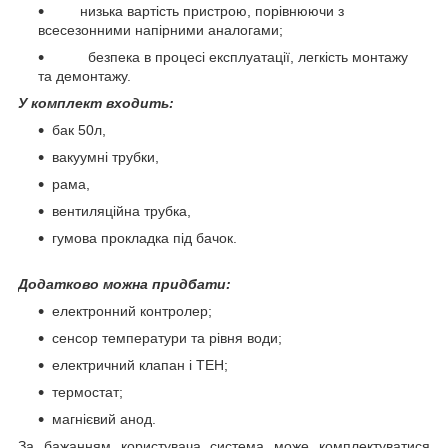
низька вартість пристрою, порівнюючи з
всесезонними напірними аналогами;
безпека в процесі експлуатації, легкість монтажу
та демонтажу.
У комплект входить:
бак 50л,
вакуумні трубки,
рама,
вентиляційна трубка,
гумова прокладка під бачок.
Додатково можна придбати:
електронний контролер;
сенсор температури та рівня води;
електричний клапан і ТЕН;
термостат;
магнієвий анод.
За бажанням користувача система може комплектуватися