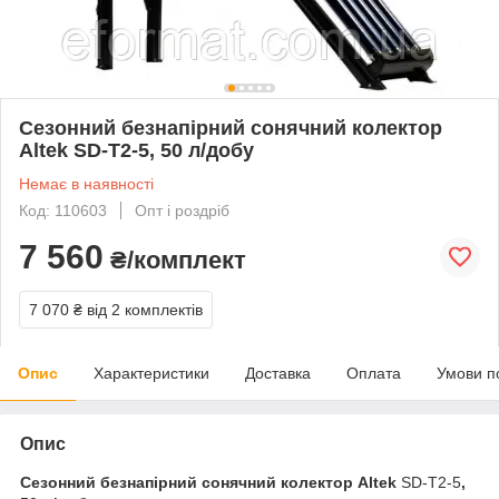
Сезонний безнапірний сонячний колектор
Altek SD-T2-5, 50 л/добу
Немає в наявності
Код: 110603
Опт і роздріб
7 560
₴/комплект
7 070 ₴
від 2 комплектів
Опис
Характеристики
Доставка
Оплата
Умови п
Опис
Сезонний безнапірний сонячний колектор Altek
SD-T2-5
,