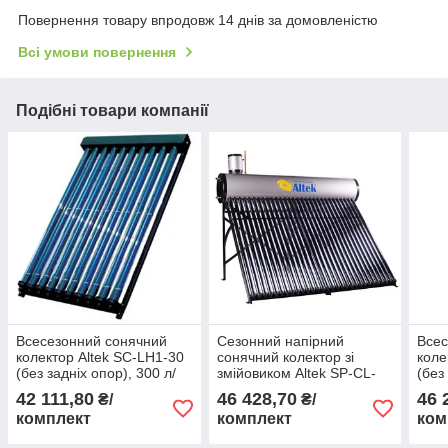
Повернення товару впродовж 14 днів за домовленістю
Всі умови повернення
Подібні товари компанії
Всесезонний сонячний
Сезонний напірний
Всес
колектор Altek SC-LH1-30
сонячний колектор зі
коле
(без задніх опор), 300 л/
змійовиком Altek SP-CL-
(без
добу
24, 240 л/добу
доб
42 111,80
46 428,70
46 
₴/
₴/
комплект
комплект
ком