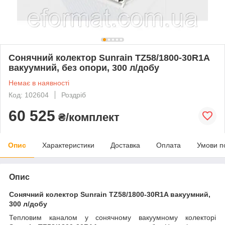
Сонячний колектор Sunrain TZ58/1800-30R1A
вакуумний, без опори, 300 л/добу
Немає в наявності
Код: 102604
Роздріб
60 525
₴/комплект
Опис
Характеристики
Доставка
Оплата
Умови п
Опис
Сонячний колектор Sunrain TZ58/1800-30R1A вакуумний,
300 л/добу
Тепловим каналом у сонячному вакуумному колекторі