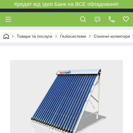
Кредит від Ідея Банк на ВСЕ обладнання!
Товари та послуги
Геліосистеми
Сонячні колектори