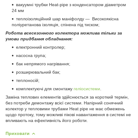
вакуумні трубки Heat-pipe з конденсатором діаметром
24 мм
теплоізоляційний шар маніфолду — Високоякісна
поліуретанова ізоляція, спінена під тиском;
Робота всесезонного колектора можлива тільки за
умови придбання обладнання:
електронний контролер;
насосна група;
бак непрямого нагрівання;
розширювальний бак;
теплоносій;
комплектуючі для смонтажу
геліосистеми
.
Заміна теплових елементів здійснюється за короткий термін,
без потреби демонтажу всієї системи. Напірний сонячний
колектор у тепловими трубами Heat pipe не має обмежень
щодо протоку, тому можливі пікові навантаження в системі не
впливають на ефективність його роботи.
Приховати