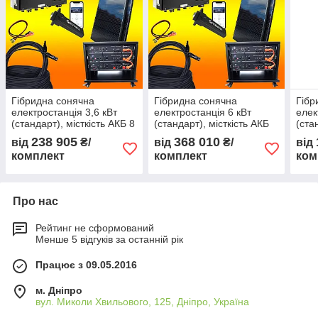
Гібридна сонячна
Гібридна сонячна
Гібр
електростанція 3,6 кВт
електростанція 6 кВт
елек
(стандарт), місткість АКБ 8
(стандарт), місткість АКБ
(ста
кВт·год (24 В)
13 кВт·год (48 В)
4,8 
238 905
368 010
від
₴/
від
₴/
від
комплект
комплект
ком
Про нас
Рейтинг не сформований
Менше 5 відгуків за останній рік
Працює з 09.05.2016
м. Дніпро
вул. Миколи Хвильового, 125, Дніпро, Україна