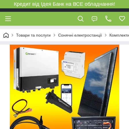
Кредит від Ідея Банк на ВСЕ обладнання!
Товари та послуги
Сонячні електростанції
Комплекти