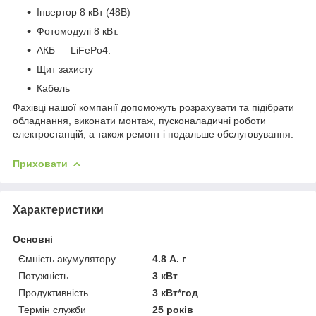
Інвертор 8 кВт (48В)
Фотомодулі 8 кВт.
АКБ — LiFePo4.
Щит захисту
Кабель
Фахівці нашої компанії допоможуть розрахувати та підібрати
обладнання, виконати монтаж, пусконаладичні роботи
електростанцій, а також ремонт і подальше обслуговування.
Приховати
Характеристики
Основні
Ємність акумулятору
4.8 А. г
Потужність
3 кВт
Продуктивність
3 кВт*год
Термін служби
25 років