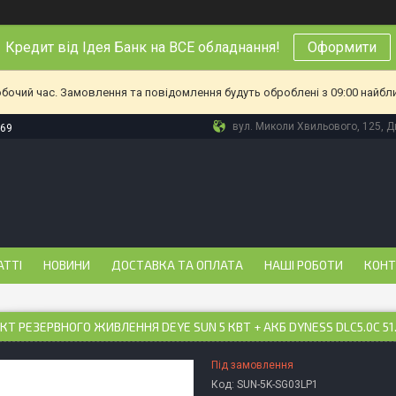
Кредит від Ідея Банк на ВСЕ обладнання!
Оформити
обочий час. Замовлення та повідомлення будуть оброблені з 09:00 найбл
вул. Миколи Хвильового, 125, Дн
-69
АТТІ
НОВИНИ
ДОСТАВКА ТА ОПЛАТА
НАШІ РОБОТИ
КОНТ
Т РЕЗЕРВНОГО ЖИВЛЕННЯ DEYE SUN 5 КВТ + АКБ DYNESS DLC5.0C 51.
Під замовлення
Код:
SUN-5K-SG03LP1