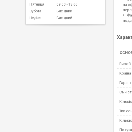
Пʼятниця
09:00
18:00
на е
пере
Субота
Вихідний
Фа
Неділя
Вихідний
пода
Харак
ОСНО
Вироб
Країна
Гарант
Ємніст
Кількі
Тип со
Кількі
Потужн