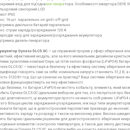
окремий вхід для під'єдна
ння генера
тора. Особливості інвертора DEYE 
льоровий сенсорний LCD
хист IP65
кс. 16 шт. паралельно on-grid і off-grid
дтримка декількох батарей паралельно
кс. струм заряду/розряджання 120 А
періодів часу для заряджання/розряджання акумулятора
дтримка дизель-генератора
умулятор Dyness DLC5.0C
— це справжній прорив у сфері зберігання еле
актний, ефективний модуль, але за його мінімальним дизайном криється
лими зусиллями компанії Deye, ця літій-залізо-фосфатна (LiFePO4) батаре
ness DLC5.0C — інвестиція в безпечну та ефективну систему зберігання ен
ецифікації говорять самі за себе: номінальна напруга становить 51,2 В, а
ість 5120 Вт·год. Що це означає на практиці? Ваші системи зберігання ене
новки функціонуватимуть на піку ефективності.
до безпеки, то батареї LiFePO4 не містять кобальту, елемента, який мо
обить Dyness DLC5.0C ідеальним вибором для тих, хто піклується про безп
до довговічності, ці акумулятори просто не мають собі рівних. LiFePO
гато більше циклів заряджання-розряджання, ніж інші типи акумуляторі
нювати батареї, що в довгостроковій перспективі призведе до економії.
ективність заряду та розряду є також на високому рівні. Висока швид
ять батарею ідеальним рішенням для довгострокового зберігання енергі
нсування елементів і контролю температури, а також дає змогу дистанці
побігавши Dyness DLC5.0C, ви робите вибір на користь передових технолог