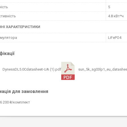
ість
5
тивність
4.8 кВт*ч
ЧНІ ХАРАКТЕРИСТИКИ
умулятора
LiFePO4
ікації
DynessDL5.0Cdatasheet-UA (1).pdf
sun_5k_sg03lp1_eu_datashee
мація для замовлення
6 200 ₴/комплект