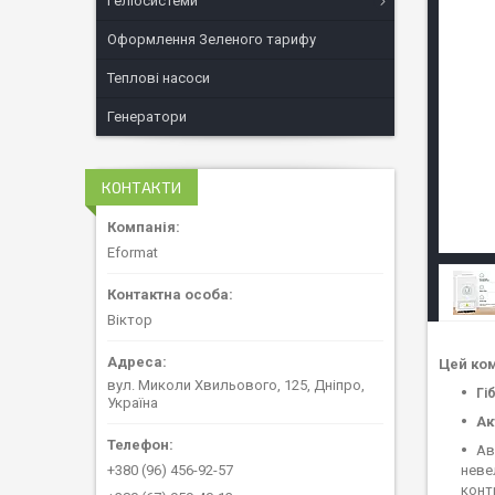
Геліосистеми
Оформлення Зеленого тарифу
Теплові насоси
Генератори
КОНТАКТИ
Eformat
Віктор
Цей ком
вул. Миколи Хвильового, 125, Дніпро,
Гі
Україна
Ак
Ав
+380 (96) 456-92-57
неве
конт