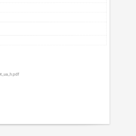
t_ua_h.pdf