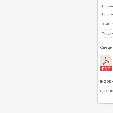
Потужн
Продук
ТЕХНІ
Тип ак
Специф
Інфор
Ціна:
10