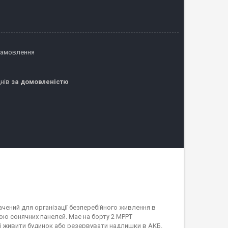
замовлення
днів
за домовленістю
чений для організації безперебійного живлення в
ою сонячних панелей. Має на борту 2 MPPT
 і живити будинок або резервувати надлишки в АКБ.