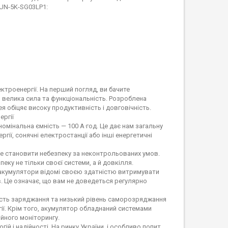
SUN-5K-SG03LP1:
ктроенергії. На перший погляд, ви бачите
 велика сила та функціональність. Розроблена
я обіцяє високу продуктивність і довговічність.
ергії
 номінальна ємність — 100 А·год. Це дає нам загальну
ргії, сонячні електростанції або інші енергетичні
же становити небезпеку за неконтрольованих умов.
еку не тільки своєї системи, а й довкілля.
4 акумулятори відомі своєю здатністю витримувати
в. Це означає, що вам не доведеться регулярно
кість заряджання та низький рівень саморозряджання
ї. Крім того, акумулятор обладнаний системами
йного моніторингу.
ій і надійності. На ринку України, і особливо попит