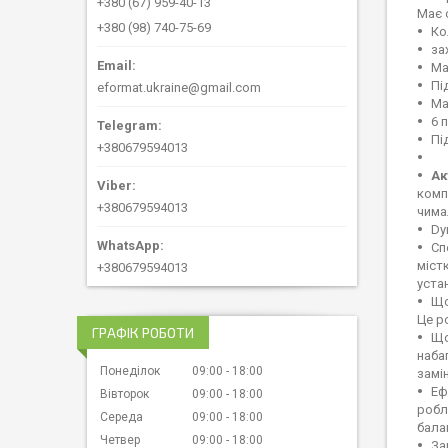
+380 (67) 959-40-13
Має 
+380 (98) 740-75-69
Ко
за
Ма
Пі
eformat.ukraine@gmail.com
Ма
6 
Пі
+380679594013
Ак
комп
+380679594013
чима
Dy
Сп
містк
+380679594013
уста
Що
Це р
ГРАФІК РОБОТИ
Що
наба
Понеділок
09:00
18:00
замі
Еф
Вівторок
09:00
18:00
робл
Середа
09:00
18:00
бала
Четвер
09:00
18:00
За