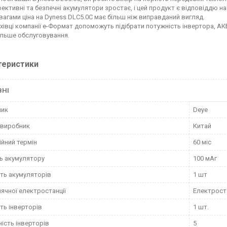
фективні та безпечні акумулятори зростає, і цей продукт є відповіддю на
вагами ціна на Dyness DLC5.0C має більш ніж виправданий вигляд.
хівці компанії е-Формат допоможуть підібрати потужність інвертора, А
льше обслуговування.
теристики
ВНІ
ник
Deye
 виробник
Китай
ійний термін
60 міс
ь акумулятору
100 мАг
сть акумуляторів
1 шт
нячної електростанції
Електрост
сть інверторів
1 шт.
ість інверторів
5