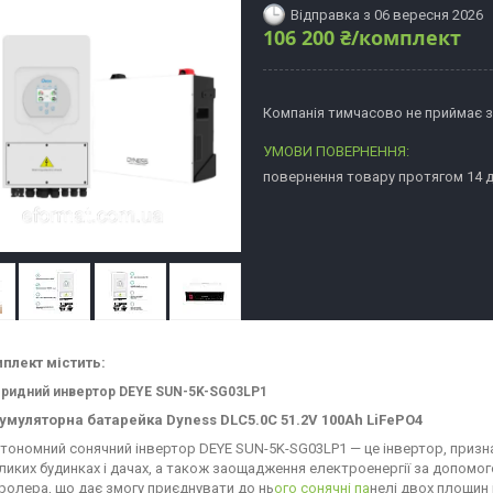
Відправка з 06 вересня 2026
106 200 ₴/комплект
Компанія тимчасово не приймає 
повернення товару протягом 14 
плект містить:
бридний
инвертор DEYE SUN-5K-SG03LP1
умуляторна батарейка Dyness DLC5.0C 51.2V 100Ah LiFePO4
тономний сонячний інвертор DEYE SUN-5K-SG03LP1 — це інвертор, призна
ликих будинках і дачах, а також заощадження електроенергії за допомог
ролера, що дає змогу приєднувати до нь
ого сонячні па
нелі двох площин