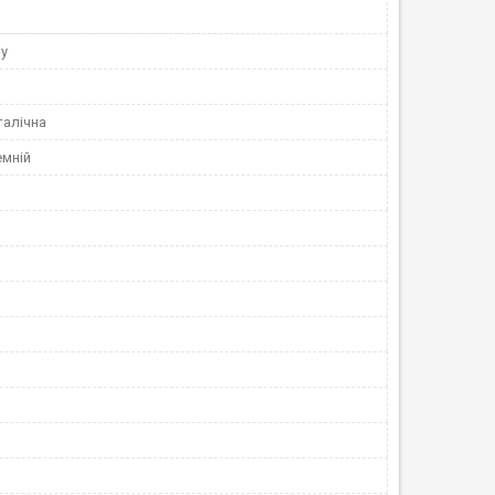
gy
алічна
емній