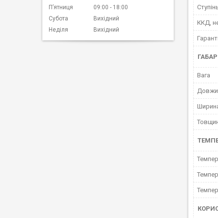
Ступінь
Пʼятниця
09:00
18:00
Субота
Вихідний
ККД, н
Неділя
Вихідний
Гарант
ГАБАР
Вага
Довжи
Ширин
Товщи
ТЕМПЕ
Темпер
Темпер
Темпер
КОРИ