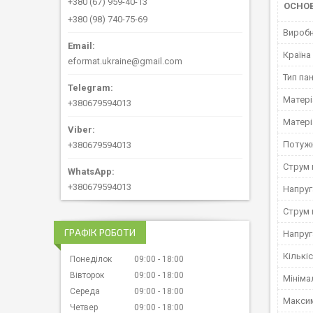
+380 (67) 959-40-13
ОСНО
+380 (98) 740-75-69
Вироб
Країна
eformat.ukraine@gmail.com
Тип па
Матері
+380679594013
Матері
Потужн
+380679594013
Струм 
+380679594013
Напруг
Струм 
ГРАФІК РОБОТИ
Напруг
Кількі
Понеділок
09:00
18:00
Вівторок
09:00
18:00
Мініма
Середа
09:00
18:00
Максим
Четвер
09:00
18:00