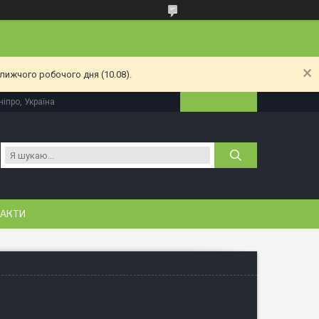
лижчого робочого дня (10.08).
іпро, Україна
АКТИ