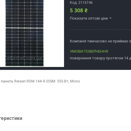
Код:
2116746
5 308 ₴
Показати оптові ціни
Компанія тимчасово не приймає 
повернення товару протягом 14 
 панель Reisen RSM 144-9-555M 555 Вт, Mono
теристики