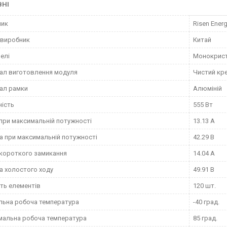
ВНІ
ник
Risen Ener
 виробник
Китай
нелі
Монокрист
ал виготовлення модуля
Чистий кр
ал рамки
Алюміній
ість
555 Вт
при максимальній потужності
13.13 А
а при максимальній потужності
42.29 В
короткого замикання
14.04 А
а холостого ходу
49.91 В
сть елементів
120 шт.
льна робоча температура
-40 град.
альна робоча температура
85 град.