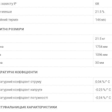
 захисту IP
68
е менше
21.5 %
ійний термін
144 міс
ИТНІ РОЗМІРИ
21.5 кг
на
1754 мм
а
1096 мм
на
30 мм
РАТУРНІ КОЕФІЦІЄНТИ
атурний коефіцієнт струму
0.04 %/° С
атурний коефіцієнт напруги
-0.25 %/° С
атурний коефіцієнт потужності
-0.34 %/° С
СТУВАЛЬНИЦЬКІ ХАРАКТЕРИСТИКИ