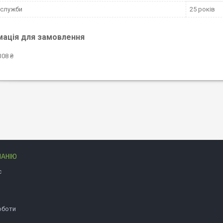
 служби
25 років
мація для замовлення
308 ₴
ПАНІЮ
с
оботи