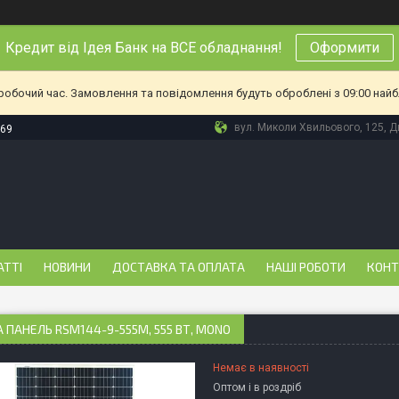
Кредит від Ідея Банк на ВСЕ обладнання!
Оформити
еробочий час. Замовлення та повідомлення будуть оброблені з 09:00 найб
вул. Миколи Хвильового, 125, Дн
-69
АТТІ
НОВИНИ
ДОСТАВКА ТА ОПЛАТА
НАШІ РОБОТИ
КОНТ
 ПАНЕЛЬ RSM144-9-555M, 555 ВТ, MONO
Немає в наявності
Оптом і в роздріб