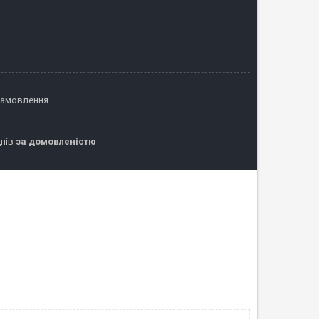
замовлення
днів
за домовленістю