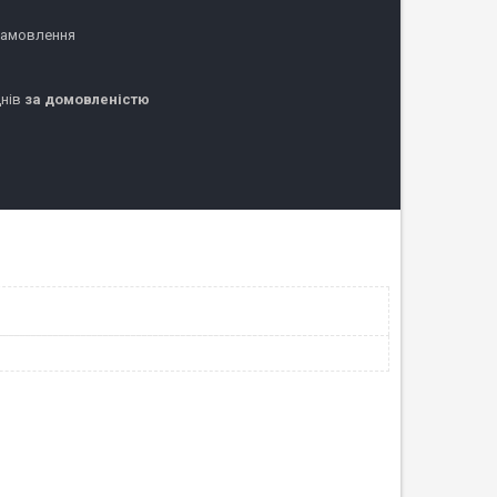
замовлення
днів
за домовленістю