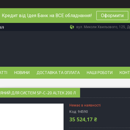
Кредит від Ідея Банк на ВСЕ обладнання!
Оформити
вул. Миколи Хвильового, 125, Дн
-69
АТТІ
НОВИНИ
ДОСТАВКА ТА ОПЛАТА
НАШІ РОБОТИ
КОНТ
ЯНИЙ ДЛЯ СИСТЕМ SP-С-20 ALTEK 200 Л
Немає в наявності
Код:
94590
35 524,17 ₴