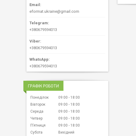
eformat.ukraine@gmail.com
+380679594013
+380679594013
+380679594013
ГРАФІК РОБОТИ
Понеділок
09:00
18:00
Вівторок
09:00
18:00
Середа
09:00
18:00
Четвер
09:00
18:00
Пʼятниця
09:00
18:00
Субота
Вихідний