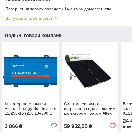
Повернення товару впродовж 14 днів за домовленістю
Всі умови повернення
Подібні товари компанії
Інвертор автономний
Система сонячного
Всес
Victron Energy Sun Inverter
нагрівання води з плоским
кол
12/250-15 (250 ВА/200 Вт,
колектором і баком Altek
KS21
1 фаза, 1 PWM)
LIGERO 200S, 190л
доб
24 
3 866
59 952,05
₴
₴
ком