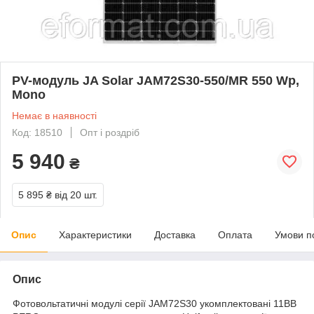
PV-модуль JA Solar JAM72S30-550/MR 550 Wp,
Mono
Немає в наявності
Код: 18510
Опт і роздріб
5 940
₴
5 895 ₴
від 20 шт.
Опис
Характеристики
Доставка
Оплата
Умови п
Опис
Фотовольтатичні модулі серії JAM72S30 укомплектовані 11BB