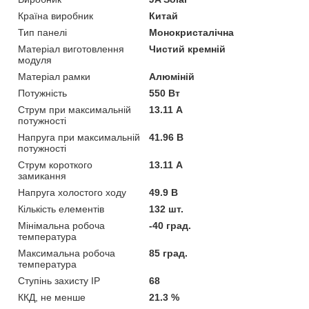
Країна виробник
Китай
Тип панелі
Монокристалічна
Матеріал виготовлення
Чистий кремній
модуля
Матеріал рамки
Алюміній
Потужність
550 Вт
Струм при максимальній
13.11 А
потужності
Напруга при максимальній
41.96 В
потужності
Струм короткого
13.11 А
замикання
Напруга холостого ходу
49.9 В
Кількість елементів
132 шт.
Мінімальна робоча
-40 град.
температура
Максимальна робоча
85 град.
температура
Ступінь захисту IP
68
ККД, не менше
21.3 %