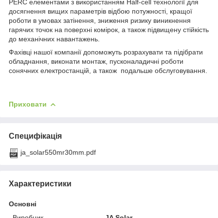
PERC елементами з використанням Half-cell технології для
досягнення вищих параметрів відбою потужності, кращої
роботи в умовах затінення, зниження ризику виникнення
гарячих точок на поверхні комірок, а також підвищену стійкість
до механічних навантажень.
Фахівці нашої компанії допоможуть розрахувати та підібрати
обладнання, виконати монтаж, пусконаладичні роботи
сонячних електростанцій, а також подальше обслуговування.
Приховати
Специфікація
ja_solar550mr30mm.pdf
Характеристики
Основні
Виробник
JA Solar