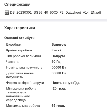
Специфікація
DS_20230301_SG36_40_50CX-P2_Datasheet_V14_EN.pdf
Характеристики
Основні атрибути
Виробник
Sungrow
Країна виробник
Китай
Тип робочої величини
Напруга
Частота
50 Гц
Номінальна потужність
50000 Вт
Допустима пікова
55000 Вт
потужність
Форма вихідної напруги
Чиста синусоїда
Мінімальна робоча
-25 град.
температура
навколишнього
середовища
Максимальна робоча
65 град.