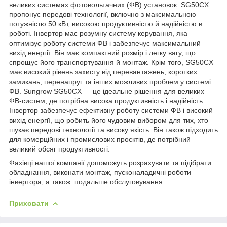
великих системах фотовольтачних (ФВ) установок. SG50CX
пропонує передові технології, включно з максимальною
потужністю 50 кВт, високою продуктивністю й надійністю в
роботі. Інвертор має розумну систему керування, яка
оптимізує роботу системи ФВ і забезпечує максимальний
вихід енергії. Він має компактний розмір і легку вагу, що
спрощує його транспортування й монтаж. Крім того, SG50CX
має високий рівень захисту від перевантажень, коротких
замикань, перенапруг та інших можливих проблем у системі
ФВ. Sungrow SG50CX — це ідеальне рішення для великих
ФВ-систем, де потрібна висока продуктивність і надійність.
Інвертор забезпечує ефективну роботу системи ФВ і високий
вихід енергії, що робить його чудовим вибором для тих, хто
шукає передові технології та високу якість. Він також підходить
для комерційних і промислових проєктів, де потрібний
великий обсяг продуктивності.
Фахівці нашої компанії допоможуть розрахувати та підібрати
обладнання, виконати монтаж, пусконаладичні роботи
інвертора, а також подальше обслуговування.
Приховати