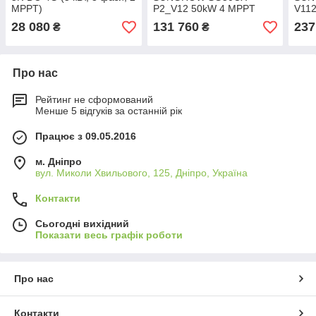
MPPT)
P2_V12 50kW 4 MPPT
V11
220/380V Трифазний
220
28 080
131 760
237
₴
₴
(ASG01767)
(AS
Про нас
Рейтинг не сформований
Менше 5 відгуків за останній рік
Працює з 09.05.2016
м. Дніпро
вул. Миколи Хвильового, 125, Дніпро, Україна
Контакти
Сьогодні вихідний
Показати весь графік роботи
Про нас
Контакти