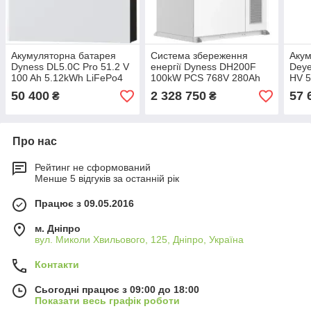
Акумуляторна батарея
Система збереження
Акум
Dyness DL5.0C Pro 51.2 V
енергії Dyness DH200F
Dey
100 Ah 5.12kWh LiFePo4
100kW PCS 768V 280Ah
HV 5
(DL5.0C Pro)
215kWh LiFePO4 IP55,
no 
50 400
2 328 750
57 
₴
₴
3x50kW MPPT Fire
Extinguisher, Air
Conditioner
Про нас
Рейтинг не сформований
Менше 5 відгуків за останній рік
Працює з 09.05.2016
м. Дніпро
вул. Миколи Хвильового, 125, Дніпро, Україна
Контакти
Сьогодні працює з 09:00 до 18:00
Показати весь графік роботи