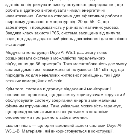
здатністю підтримувати високу потужність розряджання, що
робить її здатною витримувати чималі енергетичні
навантаження. Система створена для ефективної роботи в
широкому діапазоні температур від -20 до 55 °C, що
забезпечує її працездатність у різних кліматичних умовах.
Завдяки класу захисту IP65, система захищена від пилу та
води, що додає додатковий рівень довговічності для зовнішніх
інсталяцій.
Модульна конструкція Deye Al-W5.1 дає змогу легко
розширювати систему з можливістю паралельного
під'єднання до 36 пристроїв. Така масштабованість дає змогу
системі домогтися максимальної потужності 184 кВт год, що
підходить як для невеликих житлових приміщень, так і для
великих комерційних об'єктів.
Крім того, система підтримує віддалений моніторинг і
оновлення прошивки, що дає змогу користувачам керувати й
обслуговувати систему зберігання енергії з мінімальним
фізичним втручанням. Така унікальна можливість гарантує,
що прилад залишатиметься актуальним з останніми
оновленнями програмного забезпечення.
Екологічність — ще один важливий аспект системи Deye Al-
W5.1-B. Матеріали, які використовуються в конструкції,