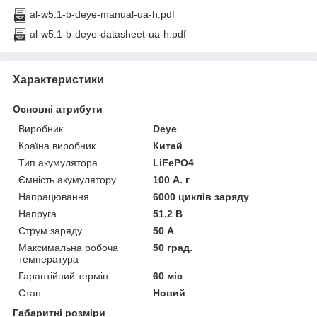
al-w5.1-b-deye-manual-ua-h.pdf
al-w5.1-b-deye-datasheet-ua-h.pdf
Характеристики
Основні атрибути
Виробник
Deye
Країна виробник
Китай
Тип акумулятора
LiFePO4
Ємність акумулятору
100 А. г
Напрацювання
6000 циклів заряду
Напруга
51.2 В
Струм заряду
50 А
Максимальна робоча
50 град.
температура
Гарантійний термін
60 міс
Стан
Новий
Габаритні розміри