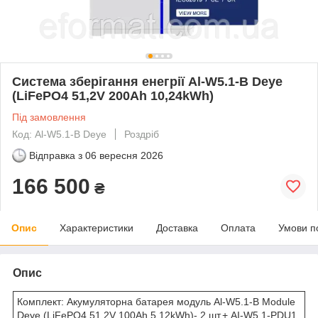
Система зберігання енегрії Al-W5.1-B Deye
(LiFePO4 51,2V 200Ah 10,24kWh)
Під замовлення
Код: Al-W5.1-B Deye
Роздріб
Відправка з
06 вересня 2026
166 500
₴
Опис
Характеристики
Доставка
Оплата
Умови п
Опис
Комплект: Акумуляторна батарея модуль Al-W5.1-B Module
Deye (LiFePO4 51,2V 100Ah 5,12kWh)- 2 шт.+ AI-W5.1-PDU1