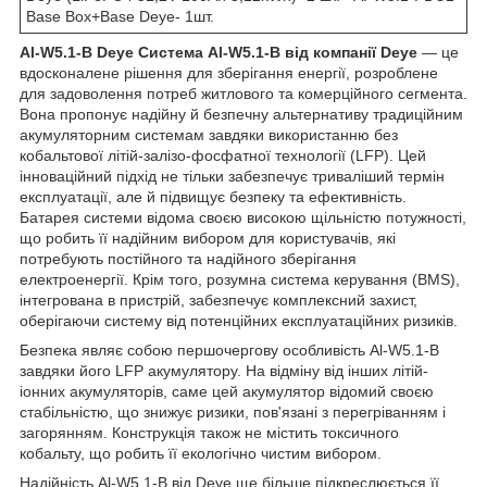
Base Box+Base Deye- 1шт.
Al-W5.1-B Deye Система Al-W5.1-B від компанії Deye
— це
вдосконалене рішення для зберігання енергії, розроблене
для задоволення потреб житлового та комерційного сегмента.
Вона пропонує надійну й безпечну альтернативу традиційним
акумуляторним системам завдяки використанню без
кобальтової літій-залізо-фосфатної технології (LFP). Цей
інноваційний підхід не тільки забезпечує триваліший термін
експлуатації, але й підвищує безпеку та ефективність.
Батарея системи відома своєю високою щільністю потужності,
що робить її надійним вибором для користувачів, які
потребують постійного та надійного зберігання
електроенергії. Крім того, розумна система керування (BMS),
інтегрована в пристрій, забезпечує комплексний захист,
оберігаючи систему від потенційних експлуатаційних ризиків.
Безпека являє собою першочергову особливість Al-W5.1-B
завдяки його LFP акумулятору. На відміну від інших літій-
іонних акумуляторів, саме цей акумулятор відомий своєю
стабільністю, що знижує ризики, пов'язані з перегріванням і
загорянням. Конструкція також не містить токсичного
кобальту, що робить її екологічно чистим вибором.
Надійність Al-W5.1-B від Deye ще більше підкреслюється її