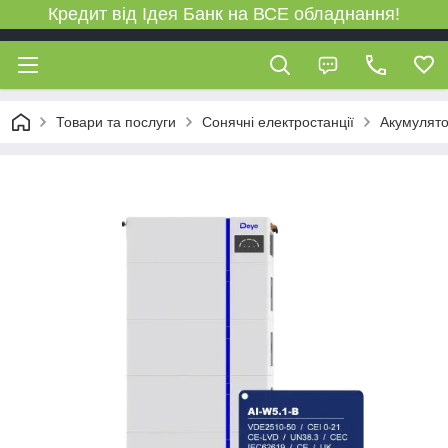
Кредит від Ідея Банк на ВСЕ обладнання!
Товари та послуги
Сонячні електростанції
Акумулято