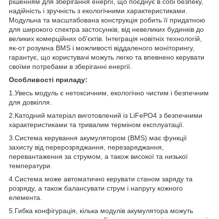
рішенням для зберігання енергії, що поєднує в собі безпеку,
надійність і зручність з екологічними характеристиками.
Модульна та масштабована конструкція робить її придатною
для широкого спектра застосунків, від невеликих будинків до
великих комерційних об'єктів. Інтеграція новітніх технологій,
як-от розумна BMS і можливості віддаленого моніторингу,
гарантує, що користувачі можуть легко та впевнено керувати
своїми потребами в зберіганні енергії.
Особливості приладу:
1.Увесь модуль є нетоксичним, екологічно чистим і безпечним
для довкілля.
2.Катодний матеріал виготовлений із LiFePO4 з безпечними
характеристиками та тривалим терміном експлуатації.
3.Система керування акумулятором (BMS) має функції
захисту від перерозряджання, перезаряджання,
перевантаження за струмом, а також високої та низької
температури.
4.Система може автоматично керувати станом заряду та
розряду, а також балансувати струм і напругу кожного
елемента.
5.Гибка конфігурація, кілька модулів акумулятора можуть