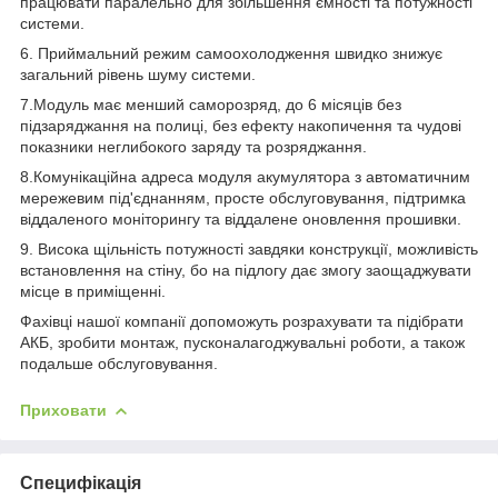
працювати паралельно для збільшення ємності та потужності
системи.
6. Приймальний режим самоохолодження швидко знижує
загальний рівень шуму системи.
7.Модуль має менший саморозряд, до 6 місяців без
підзаряджання на полиці, без ефекту накопичення та чудові
показники неглибокого заряду та розряджання.
8.Комунікаційна адреса модуля акумулятора з автоматичним
мережевим під'єднанням, просте обслуговування, підтримка
віддаленого моніторингу та віддалене оновлення прошивки.
9. Висока щільність потужності завдяки конструкції, можливість
встановлення на стіну, бо на підлогу дає змогу заощаджувати
місце в приміщенні.
Фахівці нашої компанії допоможуть розрахувати та підібрати
АКБ, зробити монтаж, пусконалагоджувальні роботи, а також
подальше обслуговування.
Приховати
Специфікація