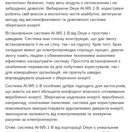
екологічно безпечні, тому весь модуль є нетоксичним і не
забруднює довкілля. Вибираючи Deye Al-W5.1-B, користувачі
роблять свій внесок в екологічно чисте майбутнє, витягуючи
вигоду від високоефективної та довговічної системи
зберігання енергії.
Встановлення системи Al-W5.1-B від Deye є простим і
швидким. Система має плоску конструкцію, що дає змогу
встановлювати її як на стіну, так і на підлогу. Крім того, брак
складних вимог до електропроводки спрощує процес, даючи
змогу навіть людям з обмеженими технічними знаннями
ефективно налаштувати систему. Простота встановлення є
неабиякою перевагою як для побутових користувачів, так і
для комерційних організацій, які прагнуть швидко
впроваджувати рішення з зберігання енергії.
Система Al-W5.1-B особливо добре підходить для застосунків,
що мають на меті збільшити коефіцієнт власного споживання
виробленої енергії. Зберігаючи надлишок енергії, виробленої,
наприклад, сонячними панелями, система дає користувачам
максимально використовувати відновлювані джерела енергії,
зменшуючи залежність від електромережі та знижуючи
рахунки за електроенергію.
Отже, система Al-W5.1-B від корпорації Deye є унікальним