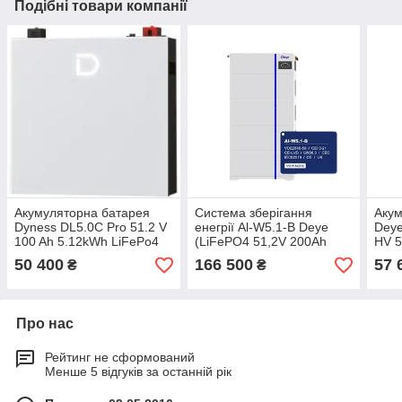
Подібні товари компанії
Акумуляторна батарея
Система зберігання
Акум
Dyness DL5.0C Pro 51.2 V
енегрії Al-W5.1-B Deye
Dey
100 Ah 5.12kWh LiFePo4
(LiFePO4 51,2V 200Ah
HV 5
(DL5.0C Pro)
10,24kWh)
no 
50 400
166 500
57 
₴
₴
Про нас
Рейтинг не сформований
Менше 5 відгуків за останній рік