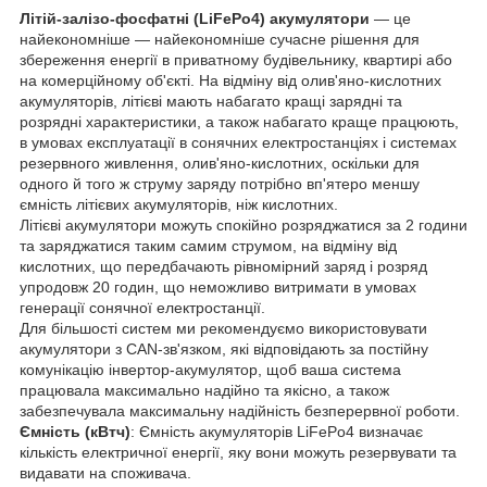
Літій-залізо-фосфатні (LiFePo4) акумулятори
— це
найекономніше — найекономніше сучасне рішення для
збереження енергії в приватному будівельнику, квартирі або
на комерційному об'єкті. На відміну від олив'яно-кислотних
акумуляторів, літієві мають набагато кращі зарядні та
розрядні характеристики, а також набагато краще працюють,
в умовах експлуатації в сонячних електростанціях і системах
резервного живлення, олив'яно-кислотних, оскільки для
одного й того ж струму заряду потрібно вп'ятеро меншу
ємність літієвих акумуляторів, ніж кислотних.
Літієві акумулятори можуть спокійно розряджатися за 2 години
та заряджатися таким самим струмом, на відміну від
кислотних, що передбачають рівномірний заряд і розряд
упродовж 20 годин, що неможливо витримати в умовах
генерації сонячної електростанції.
Для більшості систем ми рекомендуємо використовувати
акумулятори з CAN-зв'язком, які відповідають за постійну
комунікацію інвертор-акумулятор, щоб ваша система
працювала максимально надійно та якісно, а також
забезпечувала максимальну надійність безперервної роботи.
Ємність (кВтч)
: Ємність акумуляторів LiFePo4 визначає
кількість електричної енергії, яку вони можуть резервувати та
видавати на споживача.