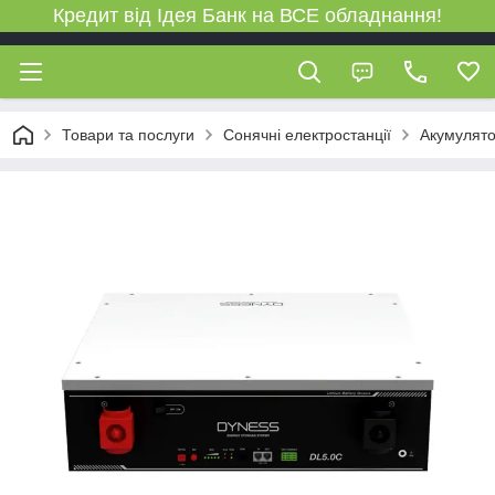
Кредит від Ідея Банк на ВСЕ обладнання!
Товари та послуги
Сонячні електростанції
Акумулято