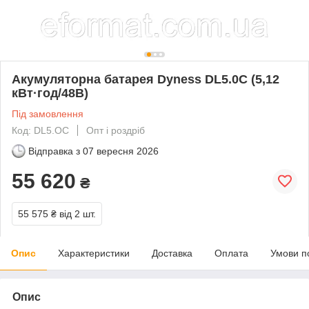
Акумуляторна батарея Dyness DL5.0C (5,12
кВт·год/48В)
Під замовлення
Код: DL5.OC
Опт і роздріб
Відправка з
07 вересня 2026
55 620
₴
55 575 ₴
від 2 шт.
Опис
Характеристики
Доставка
Оплата
Умови п
Опис