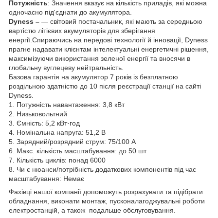
Потужність
: Значення вказує на кількість приладів, які можна
одночасно під'єднати до акумулятора.
Dyness –
— світовий постачальник, які мають за середньою
вартістю літієвих акумуляторів для зберігання
енергії.Спираючись на передові технології й інновації, Dyness
прагне надавати клієнтам інтелектуальні енергетичні рішення,
максимізуючи використання зеленої енергії та вносячи в
глобальну вуглецеву нейтральність.
Базова гарантія на акумулятор 7 років із безплатною
роздільною здатністю до 10 після реєстрації станції на сайті
Dyness.
1. Потужність навантаження: 3,8 кВт
2. Низьковольтний
3. Ємність: 5,2 кВт·год
4. Номінальна напруга: 51,2 В
5. Зарядний/розрядний струм: 75/100 А
6. Макс. кількість масштабування: до 50 шт
7. Кількість циклів: понад 6000
8. Чи є нюанси/потрібність додаткових компонентів під час
масштабування: Немає
Фахівці нашої компанії допоможуть розрахувати та підібрати
обладнання, виконати монтаж, пусконалагоджувальні роботи
електростанцій, а також подальше обслуговування.