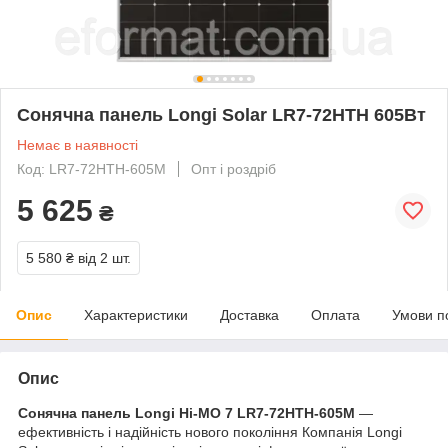
Сонячна панель Longi Solar LR7-72HTH 605Вт
Немає в наявності
Код: LR7-72HTH-605M
Опт і роздріб
5 625
₴
5 580 ₴
від 2 шт.
Опис
Характеристики
Доставка
Оплата
Умови п
Опис
Сонячна панель Longi Hi-MO 7 LR7-72HTH-605M
—
ефективність і надійність нового покоління Компанія Longi