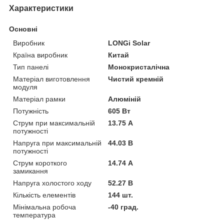
Характеристики
Основні
Виробник
LONGi Solar
Країна виробник
Китай
Тип панелі
Монокристалічна
Матеріал виготовлення
Чистий кремній
модуля
Матеріал рамки
Алюміній
Потужність
605 Вт
Струм при максимальній
13.75 А
потужності
Напруга при максимальній
44.03 В
потужності
Струм короткого
14.74 А
замикання
Напруга холостого ходу
52.27 В
Кількість елементів
144 шт.
Мінімальна робоча
-40 град.
температура