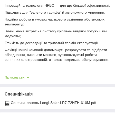
Інноваційна технологія HPBC — для ще більшої ефективності;
Підходить для "зеленого тарифа" й автономного живлення;
Надійна робота в умовах часткового затінення або високих
температур;
Зменшення витрат на систему кріплень завдяки потужнішим
модулям;
Стійкість до деградації та тривалий термін експлуатації.
Фахівці нашої компанії допоможуть розрахувати та підібрати
обладнання, виконати монтаж, пусконаладичні роботи
сонячних електростанцій, а також подальше обслуговування.
Приховати
Специфікація
Сонячна-панель-Longi-Solar-LR7-72HTH-610M.pdf