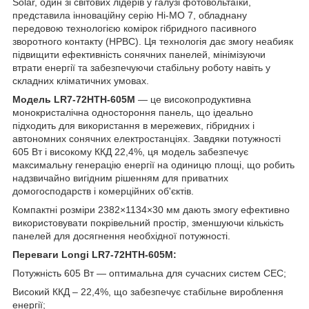
Solar, один зі світових лідерів у галузі фотовольтаїки,
представила інноваційну серію Hi-MO 7, обладнану
передовою технологією комірок гібридного пасивного
зворотного контакту (HPBC). Ця технологія дає змогу неабияк
підвищити ефективність сонячних панелей, мінімізуючи
втрати енергії та забезпечуючи стабільну роботу навіть у
складних кліматичних умовах.
Модель LR7-72HTH-605M
— це високопродуктивна
монокристалічна одностороння панель, що ідеально
підходить для використання в мережевих, гібридних і
автономних сонячних електростанціях. Завдяки потужності
605 Вт і високому ККД 22,4%, ця модель забезпечує
максимальну генерацію енергії на одиницю площі, що робить
надзвичайно вигідним рішенням для приватних
домогосподарств і комерційних об'єктів.
Компактні розміри 2382×1134×30 мм дають змогу ефективно
використовувати покрівельний простір, зменшуючи кількість
панелей для досягнення необхідної потужності.
Переваги Longi LR7-72HTH-605M:
Потужність 605 Вт — оптимальна для сучасних систем СЕС;
Високий ККД – 22,4%, що забезпечує стабільне вироблення
енергії;