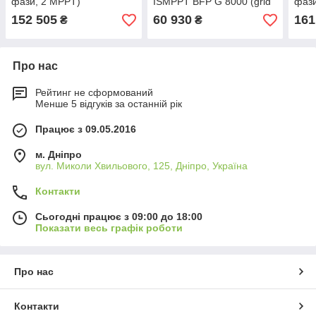
фази, 2 MPPT)
ISMPPT BFP G 8000 (grid
фази
tie) wifi + parallel, AXIOMA
152 505
60 930
161
₴
₴
energy
Про нас
Рейтинг не сформований
Менше 5 відгуків за останній рік
Працює з 09.05.2016
м. Дніпро
вул. Миколи Хвильового, 125, Дніпро, Україна
Контакти
Сьогодні працює з 09:00 до 18:00
Показати весь графік роботи
Про нас
Контакти