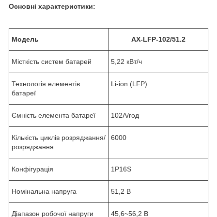
Основні характеристики:
Модель
AX-LFP-102/51.2
Місткість систем батарей
5,22 кВт/ч
Технологія елементів
Li-ion (LFP)
батареї
Ємність елемента батареї
102А/год
Кількість циклів розряджання/
6000
розряджання
Конфігурація
1P16S
Номінальна напруга
51,2 В
Діапазон робочої напруги
45,6~56,2 В