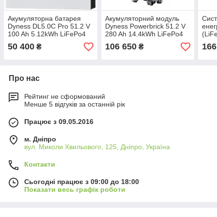
Акумуляторна батарея
Акумуляторний модуль
Сист
Dyness DL5.0C Pro 51.2 V
Dyness Powerbrick 51.2 V
енег
100 Ah 5.12kWh LiFePo4
280 Ah 14.4kWh LiFePo4
(LiF
(DL5.0C Pro)
(Powerbrick) ⚡️ NEW!
10,2
50 400
106 650
166
₴
₴
Про нас
Рейтинг не сформований
Менше 5 відгуків за останній рік
Працює з 09.05.2016
м. Дніпро
вул. Миколи Хвильового, 125, Дніпро, Україна
Контакти
Сьогодні працює з 09:00 до 18:00
Показати весь графік роботи