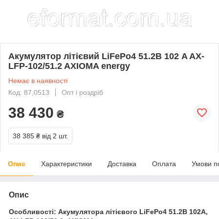
Акумулятор літієвий LiFePo4 51.2В 102 A AX-
LFP-102/51.2 AXIOMA energy
Немає в наявності
Код: 87,0513
Опт і роздріб
38 430
₴
38 385 ₴
від 2 шт.
Опис
Характеристики
Доставка
Оплата
Умови п
Опис
Особливості: Акумулятора літієвого LiFePo4 51.2В 102A,