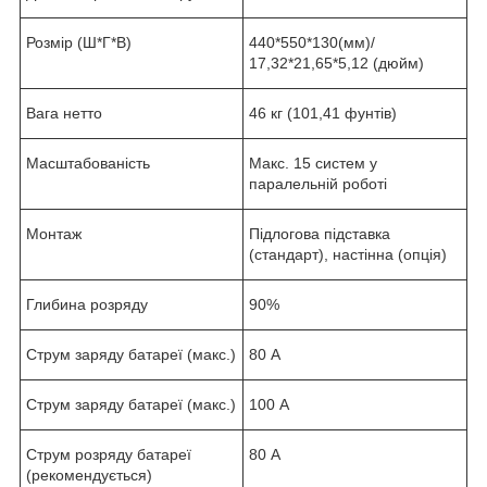
Розмір (Ш*Г*В)
440*550*130(мм)/
17,32*21,65*5,12 (дюйм)
Вага нетто
46 кг (101,41 фунтів)
Масштабованість
Макс. 15 систем у
паралельній роботі
Монтаж
Підлогова підставка
(стандарт), настінна (опція)
Глибина розряду
90%
Струм заряду батареї (макс.)
80 А
Струм заряду батареї (макс.)
100 А
Струм розряду батареї
80 А
(рекомендується)