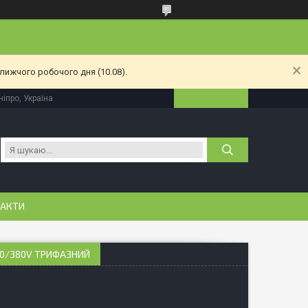
лижчого робочого дня (10.08).
іпро, Україна
АКТИ
220/380V ТРИФАЗНИЙ