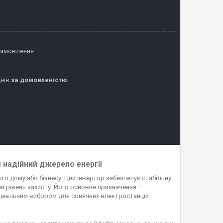
замовлення
днів
за домовленістю
 надійний джерело енергії
го дому або бізнесу. Цей інвертор забезпечує стабільну
кий рівень захисту. Його основне призначення —
деальним вибором для сонячних електростанцій.