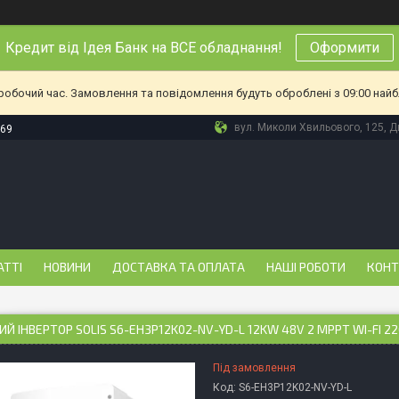
Кредит від Ідея Банк на ВСЕ обладнання!
Оформити
еробочий час. Замовлення та повідомлення будуть оброблені з 09:00 найб
вул. Миколи Хвильового, 125, Дн
-69
АТТІ
НОВИНИ
ДОСТАВКА ТА ОПЛАТА
НАШІ РОБОТИ
КОНТ
ИЙ ІНВЕРТОР SOLIS S6-EH3P12K02-NV-YD-L 12KW 48V 2 MPPT WI-FI 
Під замовлення
Код:
S6-EH3P12K02-NV-YD-L