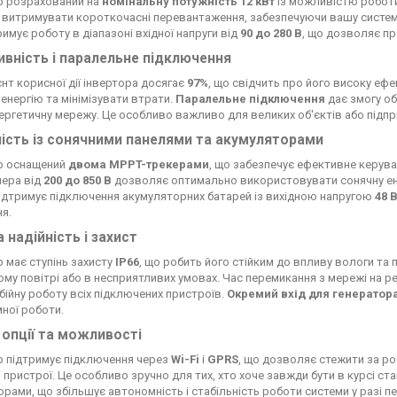
р розрахований на
номінальну потужність 12 кВт
із можливістю роботи 
 витримувати короткочасні перевантаження, забезпечуючи вашу систем
римує роботу в діапазоні вхідної напруги від
90 до 280 В
, що дозволяє пр
вність і паралельне підключення
єнт корисної дії інвертора досягає
97%
, що свідчить про його високу е
 енергію та мінімізувати втрати.
Паралельне підключення
дає змогу об
ергетичну мережу. Це особливо важливо для великих об'єктів або підпр
ість із сонячними панелями та акумуляторами
р оснащений
двома MPPT-трекерами
, що забезпечує ефективне керув
ера від
200 до 850 В
дозволяє оптимально використовувати сонячну енер
ідтримує підключення акумуляторних батарей із вихідною напругою
48 
я.
 надійність і захист
р має ступінь захисту
IP66
, що робить його стійким до впливу вологи та
ому повітрі або в несприятливих умовах. Час перемикання з мережі на
бійну роботу всіх підключених пристроїв.
Окремий вхід для генератор
ної роботи.
 опції та можливості
р підтримує підключення через
Wi-Fi
і
GPRS
, що дозволяє стежити за р
 пристрої. Це особливо зручно для тих, хто хоче завжди бути в курсі ста
орами, що збільшує автономність і стабільність роботи системи у разі 