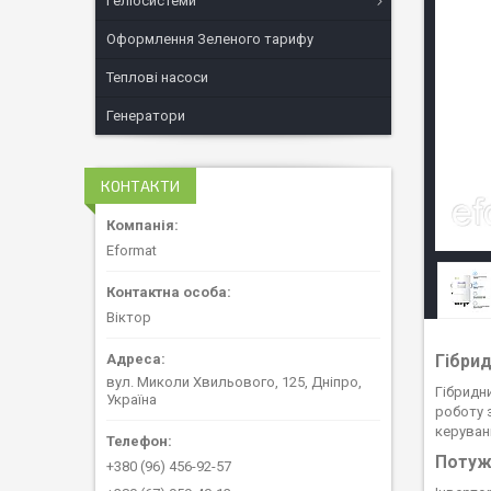
Геліосистеми
Оформлення Зеленого тарифу
Теплові насоси
Генератори
КОНТАКТИ
Eformat
Віктор
Гібрид
вул. Миколи Хвильового, 125, Дніпро,
Гібридн
Україна
роботу з
керуван
Потужн
+380 (96) 456-92-57