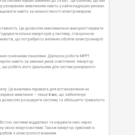
на пікових навантаженнях до 24 кВт. Це означає, що він
у резервним живленням навіть у найскладніших умовах.
ацювати навіть за низької якості електромережі.
фективність. Це дозволяє максимально використовувати
'єднувати кілька інверторів у систему, створюючи
иємств, що потребують великих обсягів електроенергії.
ання сонячними панелями. Діапазон роботи MPPT
гію навіть за змінних умов освітлення. Інвертор
В
, що робить його ідеальним для систем резервного
 пилу. Це важлива перевага для встановлення на
 резервне живлення — лише
4 мс
, що забезпечує
а
дозволяє розширити систему та збільшити тривалість
оботою системи віддалено та керувати нею через
ну своєї енергосистеми. Також інвертор сумісний із
перебоїв з електропостачанням.