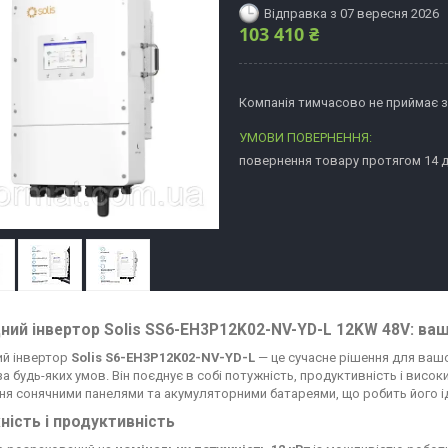
Відправка з 07 вересня 2026
103 410 ₴
Компанія тимчасово не приймає 
повернення товару протягом 14 
ний інвертор Solis SS6-EH3P12K02-NV-YD-L 12KW 48V: ваш
ий інвертор
Solis S6-EH3P12K02-NV-YD-L
— це сучасне рішення для вашо
а будь-яких умов. Він поєднує в собі потужність, продуктивність і висо
ня сонячними панелями та акумуляторними батареями, що робить його і
ість і продуктивність