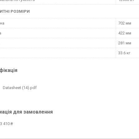
ИТНІ РОЗМІРИ
на
702 мм
а
422 мм
а
281 мм
33.6 кг
фікація
Datasheet (14).pdf
мація для замовлення
3 410 ₴