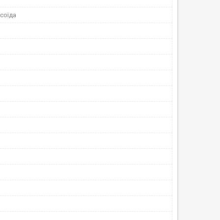
соїда