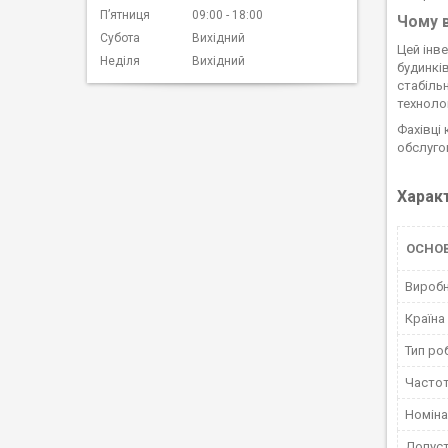
Пʼятниця
09:00
18:00
Чому в
Субота
Вихідний
Цей інв
Неділя
Вихідний
будинкі
стабіль
технолог
Фахівці
обслуго
Харак
ОСНОВ
Вироб
Країна
Тип ро
Часто
Номіна
Допуст