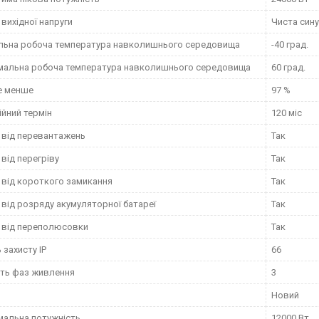
вихідної напруги
Чиста сину
льна робоча температура навколишнього середовища
-40 град.
мальна робоча температура навколишнього середовища
60 град.
е менше
97 %
ійний термін
120 міс
 від перевантажень
Так
 від перегріву
Так
 від короткого замикання
Так
 від розряду акумуляторної батареї
Так
 від переполюсовки
Так
 захисту IP
66
сть фаз живлення
3
Новий
альна потужність
12000 Вт