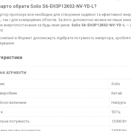
арто обрати Solis S6-EH3P12K02-NV-YD-L?
ертор пропонує все необхідне для створення надійної та ефективної енер
в, так і для комерційних об'єктів. За його допомогою можна не лише зни
не енергопостачання за будь-яких умов.
Solis S6-EH3P12K02-NV-YD-L
— ц
ії.
 компанії е-Формат допоможуть підібрати потужність інвертора, зробля
вування.
теристики
НІ АТРИБУТИ
ник
Solis
 виробник
Китай
бочої величини
Напруга
та
50 Гц
льна потужність
12000 Вт
има пікова потужність
24000 Вт