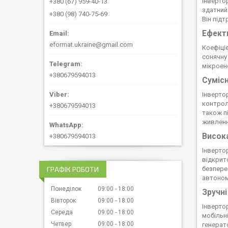
Інверто
+380 (67) 959-40-13
здатний
+380 (98) 740-75-69
Він підт
Ефекти
eformat.ukraine@gmail.com
Коефіці
сонячну
мікроен
+380679594013
Сумісн
Інверто
контрол
+380679594013
також п
живленн
Висока
+380679594013
Інверто
відкрит
ГРАФІК РОБОТИ
безпере
автоном
Понеділок
09:00
18:00
Зручні
Вівторок
09:00
18:00
Інверто
Середа
09:00
18:00
мобільні
Четвер
09:00
18:00
генерат