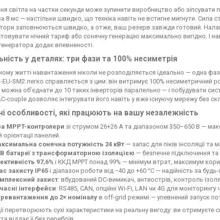
ня світла на частки секунди може зупинити виробництво або зіпсувати 
а 8 мс — настільки швидко, що техніка навіть не встигне мигнути. Сила 
тори заповнюються швидко, а отже, ваш резерв завжди готовий. Нала
товувати нічний тариф або сонячну генерацію максимально вигідно. І на
генератора додає впевненості.
ьність у деталях: три фази та 100% несиметрія
ному житті навантаження ніколи не розподіляється ідеально — одна фа
-EU-SM2 легко справляється з цим: він витримує 100% несиметричний ро
 можна об’єднати до 10 таких інверторів паралельно — і побудувати сис
C-couple дозволяє інтегрувати його навіть у вже існуючу мережу без ск
ні особливості, які працюють на вашу незалежність
а MPPT-контролери
зі струмом 26+26 А та діапазоном 350–650 В — макс
й орієнтації панелей.
ксимальна сонячна потужність 24 кВт
— запас для піків інсоляції та
 В батареї з трансформаторною ізоляцією
— безпечне підключення та 
ективність 97,6%
і ККД MPPT понад 99% — мінімум втрат, максимум кори
ас захисту IP65
і діапазон роботи від −40 до +60 °C — надійність за будь-
мплексний захист
: вбудований DC-вимикач, антиострів, контроль ізоляц
часні інтерфейси
: RS485, CAN, опційні Wi-Fi, LAN чи 4G для моніторингу
ревантаження до 2× номіналу
в off-grid режимі — упевнений запуск п
ії перетворюють сухі характеристики на реальну вигоду: ви отримуєте сис
 та віддає її без перебоїв.