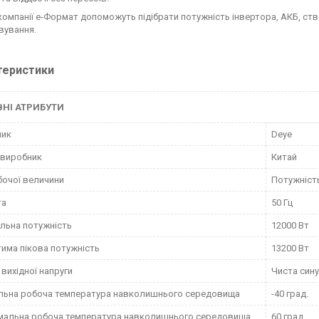
 компанії е-Формат допоможуть підібрати потужність інвертора, АКБ, 
вування.
теристики
НІ АТРИБУТИ
ник
Deye
 виробник
Китай
бочої величини
Потужніст
та
50 Гц
льна потужність
12000 Вт
има пікова потужність
13200 Вт
вихідної напруги
Чиста сину
льна робоча температура навколишнього середовища
-40 град.
мальна робоча температура навколишнього середовища
60 град.