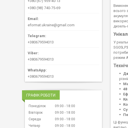
+380 (67) 959-40-13
Вимкнен
+380 (98) 740-75-69
всього з
акумуля
викорис
eformat.ukraine@gmail.com
дизель-
Унікал
+380679594013
У реаль
SG05LP3
потреби
режим A
+380679594013
Техніч
Дв
+380679594013
різні
Ма
48
Еф
ГРАФІК РОБОТИ
Кл
Ко
Понеділок
09:00
18:00
Су
Вівторок
09:00
18:00
Пе
Середа
09:00
18:00
Ці функц
Четвер
09:00
18:00
вигідно,