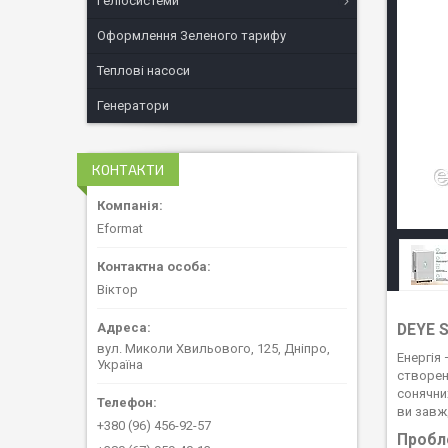
Геліосистеми
Оформлення Зеленого тарифу
Теплові насоси
Генератори
КОНТАКТИ
Eformat
Віктор
DEYE S
вул. Миколи Хвильового, 125, Дніпро,
Енергія
Україна
створен
сонячни
ви завжд
+380 (96) 456-92-57
Пробле