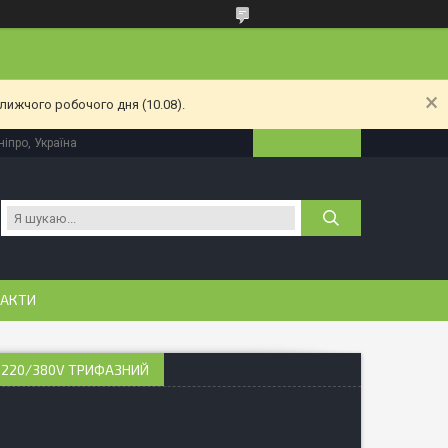
лижчого робочого дня (10.08).
іпро, Україна
АКТИ
I 220/380V ТРИФАЗНИЙ