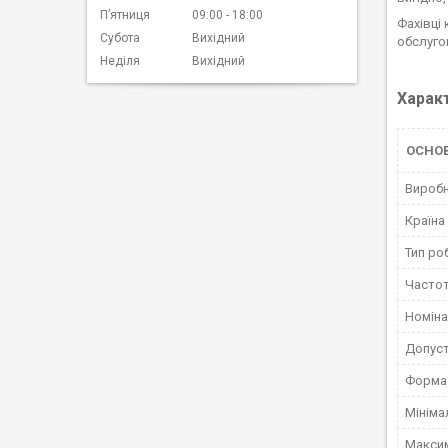
Пʼятниця
09:00
18:00
Фахівці
Субота
Вихідний
обслуго
Неділя
Вихідний
Харак
ОСНОВ
Вироб
Країна
Тип ро
Часто
Номіна
Допуст
Форма 
Мініма
Макси