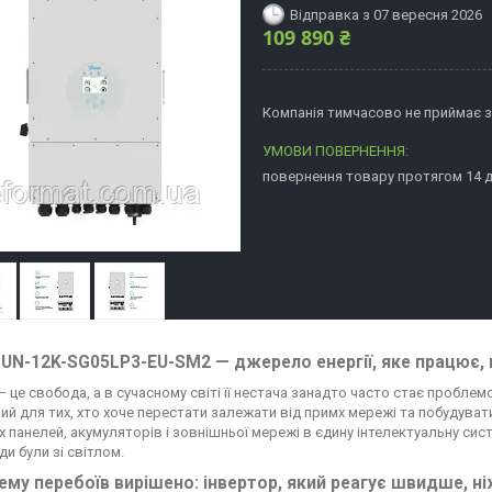
Відправка з 07 вересня 2026
109 890 ₴
Компанія тимчасово не приймає 
повернення товару протягом 14 
UN-12K-SG05LP3-EU-SM2 — джерело енергії, яке працює, 
 — це свобода, а в сучасному світі її нестача занадто часто стає пробл
ий для тих, хто хоче перестати залежати від примх мережі та побудувати
х панелей, акумуляторів і зовнішньої мережі в єдину інтелектуальну сис
и були зі світлом.
му перебоїв вирішено: інвертор, який реагує швидше, ні