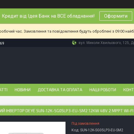
Кредит від Ідея Банк на ВСЕ обладнання!
Оформити
еробочий час. Замовлення та повідомлення будуть оброблені з 09:00 найб
вул. Миколи Хвильового, 125, Дн
-69
АТТІ
НОВИНИ
ДОСТАВКА ТА ОПЛАТА
НАШІ РОБОТИ
КОНТ
ИЙ ІНВЕРТОР DEYE SUN-12K-SG05LP3-EU-SM2 12KW 48V 2 MPPT WI-F
Під замовлення
Код:
SUN-12K-SG05LP3-EU-SM2