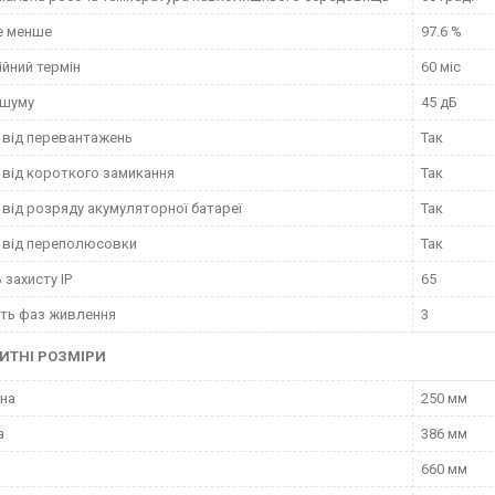
е менше
97.6 %
ійний термін
60 міс
 шуму
45 дБ
 від перевантажень
Так
 від короткого замикання
Так
 від розряду акумуляторної батареї
Так
 від переполюсовки
Так
 захисту IP
65
сть фаз живлення
3
ИТНІ РОЗМІРИ
на
250 мм
а
386 мм
а
660 мм