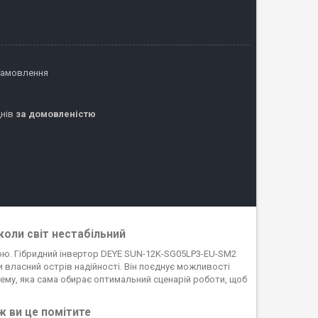
замовлення
днів
за домовленістю
коли світ нестабільний
емою. Гібридний інвертор DEYE SUN-12K-SG05LP3-EU-SM2
 власний острів надійності. Він поєднує можливості
тему, яка сама обирає оптимальний сценарій роботи, щоб
ж ви це помітите