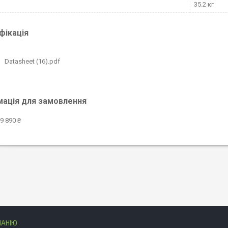
35.2 кг
фікація
Datasheet (16).pdf
мація для замовлення
9 890 ₴
ПАНІЮ