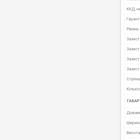
ККД, н
Гарант
Рівень
Захист
Захист
Захист
Захист
Ступінь
Кількі
ГАБАР
Довжи
Ширин
Висот