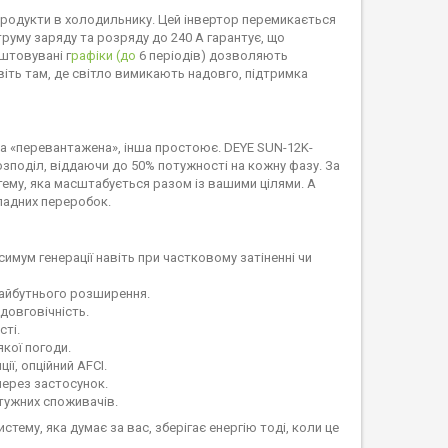
продукти в холодильнику. Цей інвертор перемикається
струму заряду та розряду до 240 А гарантує, що
штовувані г
рафіки (до
6 періодів) дозволяють
віть там, де світло вимикають надовго, підтримка
за «перевантажена», інша простоює. DEYE SUN-12K-
зподіл, віддаючи до 50% потужності на кожну фазу. За
тему, яка масштабується разом із вашими цілями. А
ладних переробок.
имум генерації навіть при частковому затіненні чи
 майбутнього розширення.
довговічність.
сті.
якої погоди.
ії, опційний AFCI.
 через застосунок.
отужних споживачів.
тему, яка думає за вас, зберігає енергію тоді, коли це