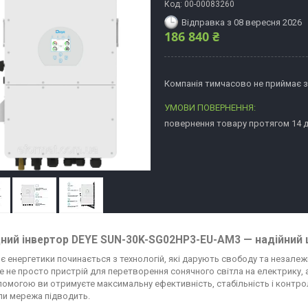
Код:
00-00083260
Відправка з 08 вересня 2026
186 840 ₴
Компанія тимчасово не приймає 
повернення товару протягом 14 
дний інвертор DEYE SUN-30K-SG02HP3-EU-AM3 — надійний 
є енергетики починається з технологій, які дарують свободу та незалеж
е не просто пристрій для перетворення сонячного світла на електрику, а
помогою ви отримуєте максимальну ефективність, стабільність і контро
оли мережа підводить.