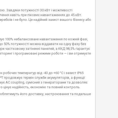
ю. Завдяки потужності 30 кВт і можливості
ення навіть при пікових навантаженнях до 45 кВт.
ебоїв і не було. Це надійний захист вашого бізнесу або
мує 100% небалансоване навантаження по кожній фазі,
до 50% потужності можна віддавати на одну фазу без
и частковому затіненні панелей, а ККД 98,5% гарантує
іторинг і програмовані режими роботи — і ви отримуєте
обочих температур від -40 до +60 °C і захист IP65
PT продовжує термін служби акумуляторів, а функції
ує AC coupling, сумісний з генераторами та дозволяє
о цінує надійність, економію та повний контроль.
ироблятимуть його доставку, настроювання та подальше