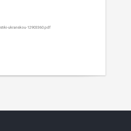
istiki-ukranskou-12903360.pdf