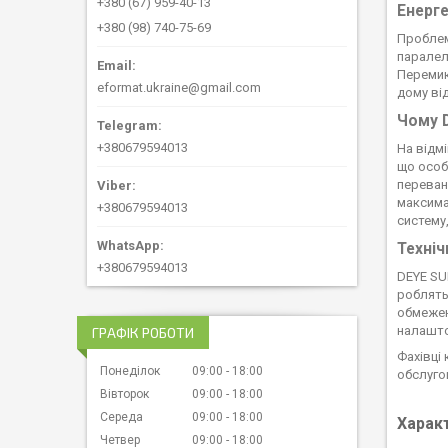
+380 (67) 959-40-13
Енерге
+380 (98) 740-75-69
Проблем
паралел
Перемик
eformat.ukraine@gmail.com
дому ві
Чому D
+380679594013
На відм
що особ
переван
максима
+380679594013
систему
Техніч
+380679594013
DEYE SU
роблять
обмежен
налашто
ГРАФІК РОБОТИ
Фахівці
Понеділок
09:00
18:00
обслуго
Вівторок
09:00
18:00
Середа
09:00
18:00
Харак
Четвер
09:00
18:00