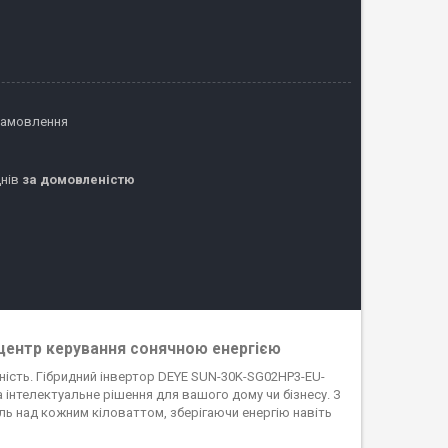
замовлення
днів
за домовленістю
центр керування сонячною енергією
ність. Гібридний інвертор DEYE SUN-30K-SG02HP3-EU-
 інтелектуальне рішення для вашого дому чи бізнесу. З
ль над кожним кіловаттом, зберігаючи енергію навіть