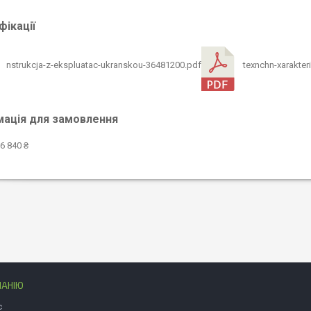
ікації
nstrukcja-z-ekspluatac-ukranskou-36481200.pdf
texnchn-xarakter
мація для замовлення
6 840 ₴
ПАНІЮ
с