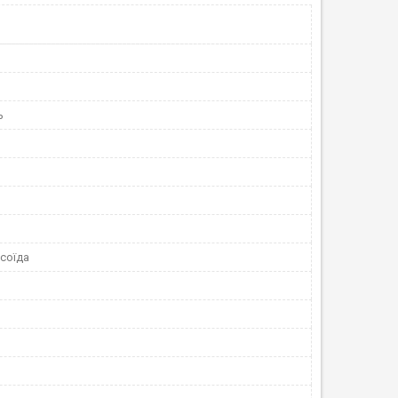
ь
соїда