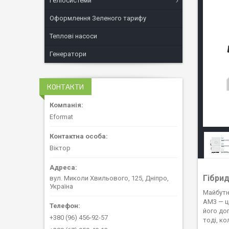
Геліосистеми
Оформлення Зеленого тарифу
Теплові насоси
Генератори
КОНТАКТИ
Eformat
Віктор
Гібри
вул. Миколи Хвильового, 125, Дніпро,
Україна
Майбутн
AM3 — ц
його до
+380 (96) 456-92-57
тоді, к