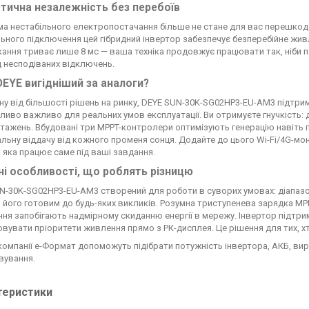
тична незалежність без перебоїв
а нестабільного електропостачання більше не стане для вас перешкодо
ьного підключення цей гібридний інвертор забезпечує безперебійне живл
ання триває лише 8 мс — ваша техніка продовжує працювати так, ніби пер
д несподіваних відключень.
EYE вигідніший за аналоги?
іну від більшості рішень на ринку, DEYE SUN-30K-SG02HP3-EU-AM3 підтри
ливо важливо для реальних умов експлуатації. Ви отримуєте гнучкість: 
тажень. Вбудовані три MPPT-контролери оптимізують генерацію навіть пр
льну віддачу від кожного променя сонця. Додайте до цього Wi-Fi/4G-мон
, яка працює саме під ваші завдання.
ні особливості, що роблять різницю
N-30K-SG02HP3-EU-AM3 створений для роботи в суворих умовах: діапазон р
 його готовим до будь-яких викликів. Розумна триступенева зарядка MP
ня запобігають надмірному скиданню енергії в мережу. Інвертор підтрим
вувати пріоритети живлення прямо з РК-дисплея. Це рішення для тих, хт
 компанії е-Формат допоможуть підібрати потужність інвертора, АКБ, в
вування.
теристики