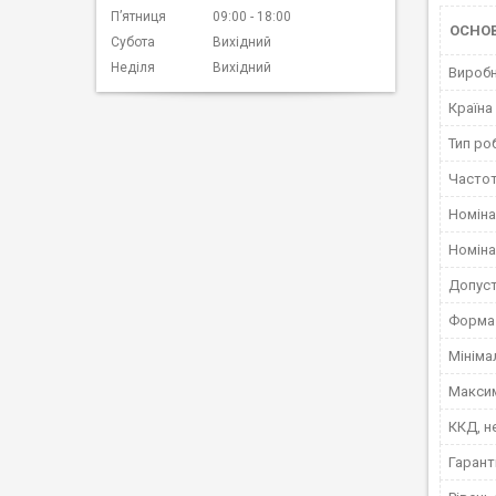
Пʼятниця
09:00
18:00
ОСНОВ
Субота
Вихідний
Неділя
Вихідний
Вироб
Країна
Тип ро
Часто
Номіна
Номіна
Допуст
Форма 
Мініма
Макси
ККД, н
Гарант