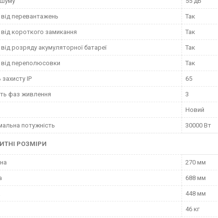
 шуму
55 дБ
 від перевантажень
Так
 від короткого замикання
Так
 від розряду акумуляторної батареї
Так
 від переполюсовки
Так
 захисту IP
65
сть фаз живлення
3
Новий
альна потужність
30000 Вт
ИТНІ РОЗМІРИ
на
270 мм
а
688 мм
а
448 мм
46 кг