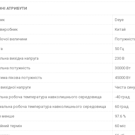
НІ АТРИБУТИ
ник
Deye
 виробник
Китай
бочої величини
Потужніст
та
50 Гц
льна вихідна напруга
230 В
льна потужність
30000 Вт
има пікова потужність
45000 Вт
вихідної напруги
Чиста сину
льна робоча температура навколишнього середовища
-40 град.
мальна робоча температура навколишнього середовища
60 град.
е менше
97.6 %
ійний термін
60 міс