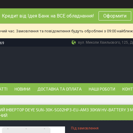
Кредит від Ідея Банк на ВСЕ обладнання!
Оформити
очий час. Замовлення та повідомлення будуть оброблені з 09:00 найближч
вул. Миколи Хвильового, 125, Дн
-69
АТТІ
НОВИНИ
ДОСТАВКА ТА ОПЛАТА
НАШІ РОБОТИ
КОНТ
ИЙ ІНВЕРТОР DEYE SUN-30K-SG02HP3-EU-AM3 30KW HV-BATTERY 3 M
НИЙ
Під замовлення