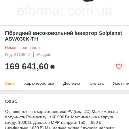
Гібридний високовольний інвертор Solplanet
ASW030K-TH
Немає в наявності
Код: 2118647
Роздріб
169 641,60
₴
Опис
Характеристики
Доставка
Оплата
Умови п
Опис
Основні технічні характеристики PV (вхід DC) Максимальна
потужність PV‑масиву: ≈ 60 000 Вт. Максимальна напруга
входу: 1000 В. Діапазон MPP‑напруги: 150 … 950 В
(номінальна ~630 В) Мінімальна вхідна / пускова напруга: