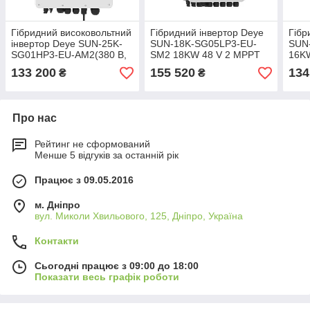
Гібридний високовольтний
Гібридний інвертор Deye
Гібр
інвертор Deye SUN-25K-
SUN-18K-SG05LP3-EU-
SUN
SG01НP3-EU-AM2(380 В,
SM2 18KW 48 V 2 MPPT
16K
25 кВт, 3 фази)
Wi-Fi 220/380V Трифазний
16K
133 200
155 520
134
₴
₴
16K
Про нас
Рейтинг не сформований
Менше 5 відгуків за останній рік
Працює з 09.05.2016
м. Дніпро
вул. Миколи Хвильового, 125, Дніпро, Україна
Контакти
Сьогодні працює з 09:00 до 18:00
Показати весь графік роботи