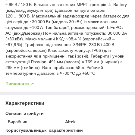
≈ 95 В / 180 В. Кількість незалежних MPPT‑трекерів: 4. Battery
(вхід/вихід акумулятора) Діапазон напруги батареї:
120 … 800 В. Максимальний заряд/розряд через батарею: для
цієї серії до ~30 000 Вт (модель 30 кВт) із максимальним
струмом до ~100 А. Тип батареї, рекомендований: LiFePO₄.
AC (вихід/мережа) Номінальна активна потужність: 30 000 ВА
(≈30 кВт). Максимальний ККД: ~98,4 % (європейський –
~97,9 %). Трифазне підключення: 3/N/PE, 230 В / 400 В
(європейська версія) Клас захисту корпусу: IP66 (для
використання як в приміщенні, так і зовні). Габарити і умови
експлуатації Розміри: 491 мм (висота) × 769 мм (ширина) ×
285 мм (глибина). Вага: приблизно 58 кг. Робочий
температурний діапазон: з ≈ ‑30 °C до +60 °C
Приховати
Характеристики
Основні атрибути
Виробник
Altek
Користувальницькі характеристики