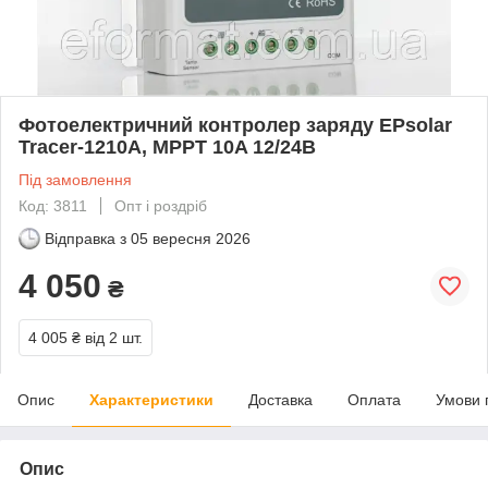
Фотоелектричний контролер заряду EPsolar
Tracer-1210A, MPPT 10A 12/24В
Під замовлення
Код: 3811
Опт і роздріб
Відправка з
05 вересня 2026
4 050
₴
4 005 ₴
від 2 шт.
Опис
Характеристики
Доставка
Оплата
Умови 
Опис