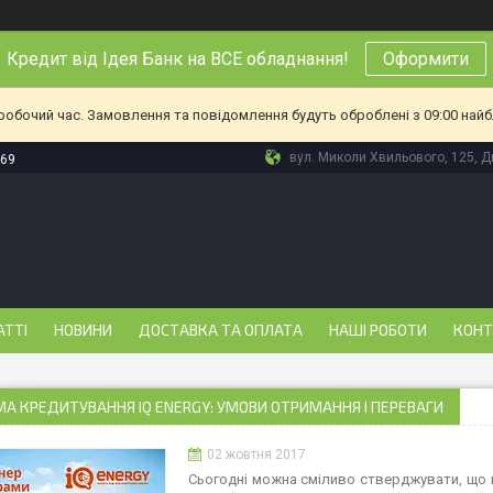
Кредит від Ідея Банк на ВСЕ обладнання!
Оформити
еробочий час. Замовлення та повідомлення будуть оброблені з 09:00 найб
вул. Миколи Хвильового, 125, Дн
-69
АТТІ
НОВИНИ
ДОСТАВКА ТА ОПЛАТА
НАШІ РОБОТИ
КОНТ
А КРЕДИТУВАННЯ IQ ENERGY: УМОВИ ОТРИМАННЯ І ПЕРЕВАГИ
02 жовтня 2017
Сьогодні можна сміливо стверджувати, що п