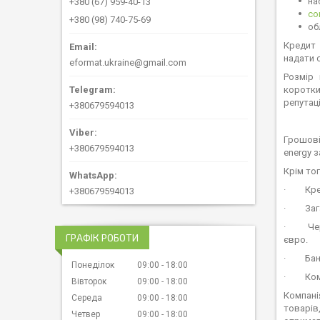
на
+380 (67) 959-40-13
со
+380 (98) 740-75-69
об
Кредит 
надати 
eformat.ukraine@gmail.com
Розмір 
коротки
репутац
+380679594013
Грошові
+380679594013
energy 
Крім то
·
Кре
+380679594013
·
Заг
·
Че
ГРАФІК РОБОТИ
євро.
·
Бан
Понеділок
09:00
18:00
·
Ком
Вівторок
09:00
18:00
Компані
Середа
09:00
18:00
товарів
Четвер
09:00
18:00