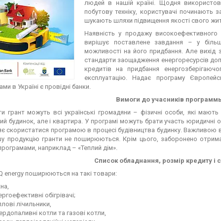
людей в нашій країні. Щодня використов
побутову техніку, користувачі починають 
шукають шляхи підвищення якості свого жит
Наявність у продажу високоефективного 
вирішує поставлене завдання – у більш
можливості на його придбання. Але вихід з
стандарти заощадження енергоресурсів д
кредитів на придбання енергозберігаюч
експлуатацію. Надає програму Європейс
ми в Україні є провідні банки.
Вимоги до учасників программы
и грант можуть всі українські громадяни – фізичні особи, які мають
ий будинок, але і квартира. У програмі можуть брати участь юридичні 
є скористатися програмою в процесі будівництва будинку. Важливою вим
шу продукцію гранти не поширюються. Крім цього, заборонено отриман
програмами, наприклад – «Теплий дім».
Список обладнання, розмір кредиту і 
IQ energy поширюються на такі товари:
кна,
ергоефективні обігрівачі;
плові лічильники,
ердопаливні котли та газові котли,