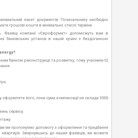
мінімальний пакет документів. Позичальнику необхідно
мати грошові кошти в мінімально стислі терміни.
5%. Фахівці компанії «Євроформат» допоможуть вам в
х банківських установ в нашій країні з бездоганною
 energy?
им банком реконструкції та розвитку, тому учасники IQ
вання.
грн.
 оформляти його, поки сума компенсації не складе 3000
вень сервісу.
нтажу.
нтам ми пропонуємо допомогу з оформлення та придбання
о квартири. Звернувшись до наших фахівців, ви можете