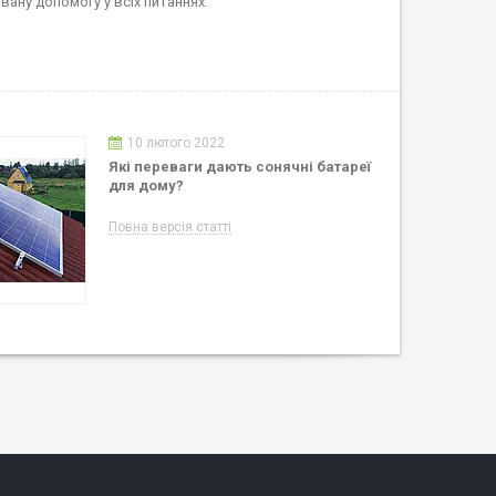
ану допомогу у всіх питаннях.
10 лютого 2022
Які переваги дають сонячні батареї
для дому?
Повна версія статті