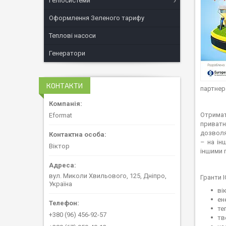
Геліосистеми
Оформлення Зеленого тарифу
Теплові насоси
Генератори
КОНТАКТИ
партнера
Отримат
Eformat
приватн
дозволя
– на ін
Віктор
іншими 
вул. Миколи Хвильового, 125, Дніпро,
Гранти 
Україна
ві
ен
те
+380 (96) 456-92-57
тв