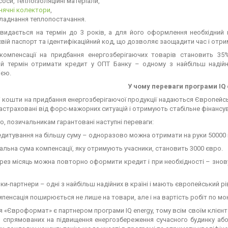
соси, теплоізоляційні матеріали,
нячні колектори
,
ладнання теплопостачання.
видається на термін до 3 років, а для його оформлення необхідний 
свій паспорт та ідентифікаційний код, що дозволяє заощадити час і отри
компенсації на придбання енергозберігаючих товарів становить 3
й термін отримати кредит у ОПТ Банку – одному з найбільш надійни
ією.
У чому переваги програми IQ
 кошти на придбання енергозберігаючої продукції надаються Європейськ
застраховані від форс-мажорних ситуацій і отримують стабільне фінансу
го, позичальникам гарантовані наступні переваги:
дитування на більшу суму – одноразово можна отримати на руки 50000 
альна сума компенсації, яку отримують учасники, становить 3000 євро.
рез місяць можна повторно оформити кредит і при необхідності – знову
ки-партнери – одні з найбільш надійних в країні і мають європейський рі
пенсація поширюється не лише на товари, але і на вартість робіт по мо
я «Євроформат» є партнером програми IQ energy, тому всім своїм кліє
, спрямованих на підвищення енергозбереження сучасного будинку аб