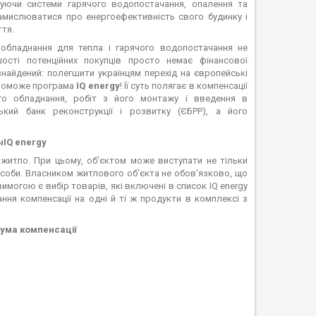
уючи системи гарячого водопостачання, опалення та
замислюватися про енергоефективність свого будинку і
тя.
обладнання для тепла і гарячого водопостачання не
ості потенційних покупців просто немає фінансової
найдений: полегшити українцям перехід на європейські
опоможе програма
IQ energy
! Її суть полягає в компенсації
ого обладнання, робіт з його монтажу і введення в
ький банк реконструкції і розвитку (ЄБРР), а його
IQ energy
 житло. При цьому, об'єктом може виступати не тільки
особи. Власником житлового об'єкта не обов'язково, що
огою є вибір товарів, які включені в список IQ energy
ня компенсації на одні й ті ж продукти в комплексі з
сума компенсації