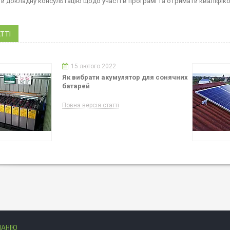
и докладну консультацію щодо участі в програмі та отримати кваліфіков
ТТІ
15 лютого 2022
Як вибрати акумулятор для сонячних
батарей
Повна версія статті
ПАНІЮ