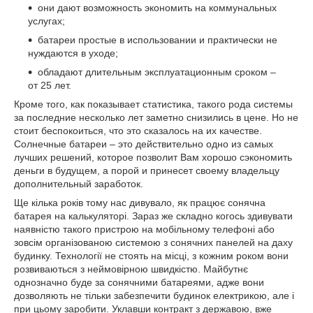
они дают возможность экономить на коммунальных
услугах;
батареи простые в использовании и практически не
нуждаются в уходе;
обладают длительным эксплуатационным сроком –
от 25 лет.
Кроме того, как показывает статистика, такого рода системы
за последние несколько лет заметно снизились в цене. Но не
стоит беспокоиться, что это сказалось на их качестве.
Солнечные батареи – это действительно одно из самых
лучших решений, которое позволит Вам хорошо сэкономить
деньги в будущем, а порой и принесет своему владельцу
дополнительный заработок.
Ще кілька років тому нас дивувало, як працює сонячна
батарея на калькуляторі. Зараз же складно когось здивувати
наявністю такого пристрою на мобільному телефоні або
зовсім організованою системою з сонячних панелей на даху
будинку. Технології не стоять на місці, з кожним роком вони
розвиваються з неймовірною швидкістю. Майбутнє
однозначно буде за сонячними батареями, адже вони
дозволяють не тільки забезпечити будинок електрикою, але і
при цьому заробити. Уклавши контракт з державою, вже