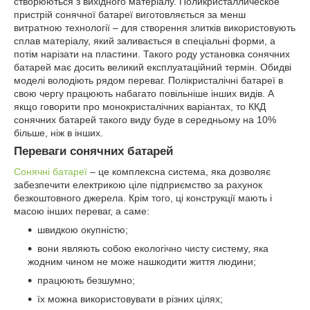
створюються з вихідного матеріалу. Поликристаллическое
пристрій сонячної батареї виготовляється за менш
витратною технології – для створення злитків використовують
сплав матеріалу, який заливається в спеціальні форми, а
потім нарізати на пластини. Такого роду установка сонячних
батарей має досить великий експлуатаційний термін. Обидві
моделі володіють рядом переваг. Полікристалічні батареї в
свою чергу працюють набагато повільніше інших видів. А
якщо говорити про монокристалічних варіантах, то ККД
сонячних батарей такого виду буде в середньому на 10%
більше, ніж в інших.
Переваги сонячних батарей
Сонячні батареї
– це комплексна система, яка дозволяє
забезпечити електрикою ціле підприємство за рахунок
безкоштовного джерела. Крім того, ці конструкції мають і
масою інших переваг, а саме:
швидкою окупністю;
вони являють собою екологічно чисту систему, яка
жодним чином не може нашкодити життя людини;
працюють безшумно;
їх можна використовувати в різних цілях;