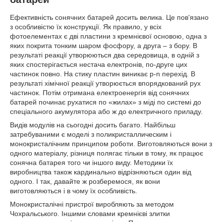
Ефективність сонячних батарей досить велика. Це пов'язано
з особливістю їх конструкції. Як правило, у всіх
фотоелементах є дві пластини з кремнієвої основою, одна з
яких покрита тонким шаром фосфору, а друга – з бору. В
результаті реакції утворюються два середовища, в одній з
яких спостерігається нестача електронів, по-друге цих
частинок повно. На стику пластин виникає p-n перехід. В
результаті хімічної реакції утворюється впорядкований рух
частинок. Потім отримана електроенергія від сонячних
батарей починає рухатися по «жилах» з міді по системі до
спеціального акумулятора або ж до електричного приладу.
Видів модулів на сьогодні досить багато. Найбільш
затребуваними є моделі з поликристаллическим і
монокристалічним принципом роботи. Виготовляються вони з
одного матеріалу, різниця полягає тільки в тому, як працює
сонячна батарея того чи іншого виду. Методики їх
виробництва також кардинально відрізняються один від
одного. І так, давайте ж розберемося, як вони
виготовляються і в чому їх особливість.
Монокристалічні пристрої виробляють за методом
Чохральського. Іншими словами кремнієві злитки