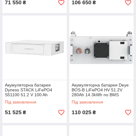
71 550
106 650
₴
₴
Акумуляторна батарея
Акумуляторна батарея Deye
Dyness STACK LiFePO4
BOS-B LiFePO4 HV 51.2V
S51100 51.2 V 100 Ah
280Ah 14.3kWh no BMS
5.12kWh без BMS (S51100)
(BOS-B-Pack14.3)
Під замовлення
Під замовлення
51 525
110 025
₴
₴