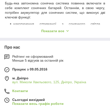
Будь-яка автономна сонячна система повинна включати в
себе комплект сонячних батарей. Останнім, в свою чергу,
потрібен акумулятор для сонячних систем, що виконує дві
ключові функції:
накопичення отриманої з сонячного світла
електричної енергії;
Показати все
наступна віддача цієї енергії системи і споживачеві.
Акумулятор для сонячних батарей є ключовим елементом
автономної сонячної електростанції, без якого вона
Про нас
функціонувати не може. Саме тому вибір оптимального
акумуляторного пристрою є найважливішим завданням при
Рейтинг не сформований
проектуванні сонячної системи.
Менше 5 відгуків за останній рік
Чому акумулятори для сонячних
Працює з 09.05.2016
батарей так важливі
м. Дніпро
Всяка сонячна електростанція, як і будь-яка складова її
вул. Миколи Хвильового, 125, Дніпро, Україна
батарея, може виробляти електрику з сонячного світла
виключно в денний час доби. Вночі система працювати не
Контакти
може ні при яких умовах, але на піку дня вона виробляє
Сьогодні вихідний
енергію в кількостях, більше необхідного. Внаслідок цього
Показати весь графік роботи
потрібно розподіляти вироблену електрику з метою
рівномірного його надходження споживачу як вдень, так і