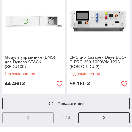
Модуль управління (BMS)
BMS для батарей Deye BOS-
для Dyness STACK
G PRO 200-1000Vdc 120A
(SBDU100)
(BOS-G-PDU-2)
Під замовлення
Під замовлення
44 460
56 160
₴
₴
Показати ще
1
/ 4