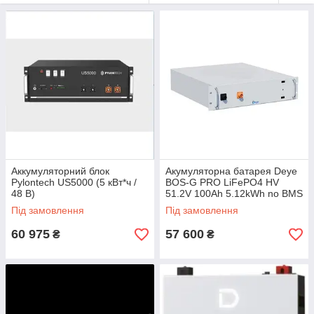
Аккумуляторний блок
Акумуляторна батарея Deye
Pylontech US5000 (5 кВт*ч /
BOS-G PRO LiFePO4 HV
48 В)
51.2V 100Ah 5.12kWh no BMS
(BOS-GPRO)
Під замовлення
Під замовлення
60 975
57 600
₴
₴