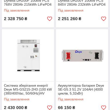
Dyness DH200F 100kW PCS
Dyness DH200Y 100kW PCS
768V 280Ah 215kWh LiFePO4
845V 280Ah 232kWh LiFePO4
IP55, 3x50kW MPPT Fire
IP55, 3x50kW MPPT Fire
Під замовлення
Під замовлення
Extinguisher, Air Conditioner
Extinguisher, Water Cooled
2 328 750
2 251 260
₴
₴
Система зберігання енергії
Акумуляторна батарея Deye
Deye MS-GS215-2H3 (100 kW
SE-G5.3 51.2V 104AH (4000
(380/400Vac, 50/60Hz)HV
циклів, 5,32кВт)
215kWh LiFePO4)
Під замовлення
Під замовлення
2 430 000
66 150
₴
₴