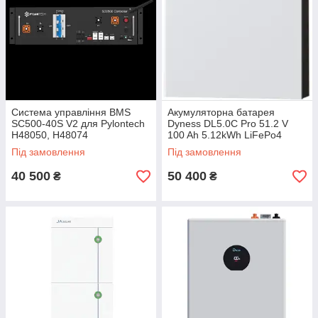
Система управління BMS
Акумуляторна батарея
SC500-40S V2 для Pylontech
Dyness DL5.0C Pro 51.2 V
H48050, H48074
100 Ah 5.12kWh LiFePo4
(DL5.0C Pro)
Під замовлення
Під замовлення
40 500
50 400
₴
₴