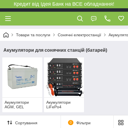
Кредит від Ідея Банк на ВСЕ обладнання!
Товари та послуги
Сонячні електростанції
Акумулято
Акумулятори для сонячних станцій (батарей)
Акумулятори
Акумулятори
AGM, GEL
LiFePo4
Сортування
0
Фільтри