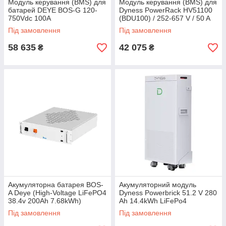
Модуль керування (BMS) для
Модуль керування (BMS) для
батарей DEYE BOS-G 120-
Dyness PowerRack HV51100
750Vdc 100A
(BDU100) / 252-657 V / 50 A
Під замовлення
Під замовлення
58 635
42 075
₴
₴
Акумуляторна батарея BOS-
Акумуляторний модуль
A Deye (High-Voltage LiFePO4
Dyness Powerbrick 51.2 V 280
38.4v 200Ah 7.68kWh)
Ah 14.4kWh LiFePo4
(Powerbrick) ⚡️ NEW!
Під замовлення
Під замовлення