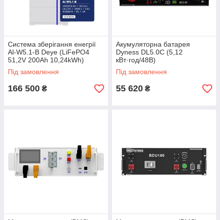
Система зберігання енегрії
Акумуляторна батарея
Al-W5.1-B Deye (LiFePO4
Dyness DL5.0C (5,12
51,2V 200Ah 10,24kWh)
кВт·год/48В)
Під замовлення
Під замовлення
166 500
55 620
₴
₴